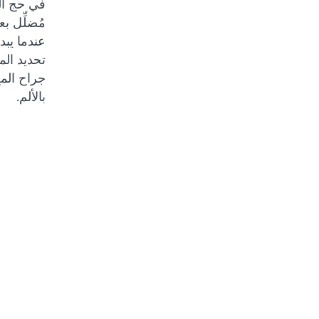
في حج الق
مُضلِّل ب
عندما يب
تحديد الم
جراح المخ
بالألم.