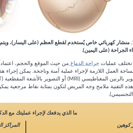
الصورة 1. منشار كهربائي خاص يُستخدم لقطع العظم (على اليسار)، ويت
اء الجراحة (على اليمين).
تختلف عمليات
جراحة الدماغ
من حيث الموقع والحجم، اعتمادا
احة العمل اللازمة لإجراء عملية آمنة وناجحة. يمكن إجراء هذه
ذه التقنية ملامح وجه المريض لتكون بمثابة نقاط مرجعية يمكن
التجسيمي).
ما الذي يدفعك لإجراء عمليتك مع الد
ر كوهين
المراكز ا