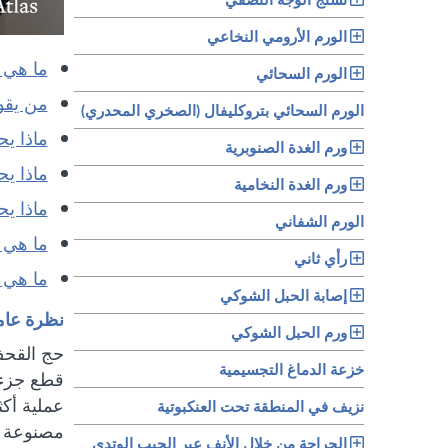
الورم الأرومي النخاعي
ما هي
الورم السحائي
من يق
الورم السحائي بتروكليفال (الصخري المحدري)
ماذا 
ورم الغدة الصنوبرية
ماذا 
ورم الغدة النخامية
ماذا 
الورم الشفاني
ما هي
رأي ثاني
ما هي
إصابة الحبل الشوكي
نظرة عام
ورم الحبل الشوكي
حج القحف 
خزعة الدماغ التجسيمية
قطع جزء م
عملية أكث
نزيف في المنطقة تحت العنكبوتية
مصنوعة من
الجراحة من خلال الأنف عبر الجيب الوتدي