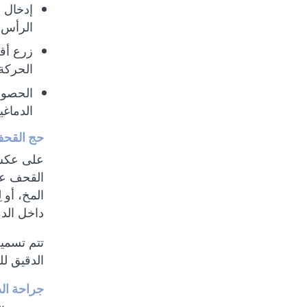
إدخال 
الرأس
زرع أقط
الحركة
الحصول
الدماغي
حج القح
على عكس ج
القحف عا
المخ، أو ل
داخل الد
تتم تسمية
الدقيق ل
جراحة الد