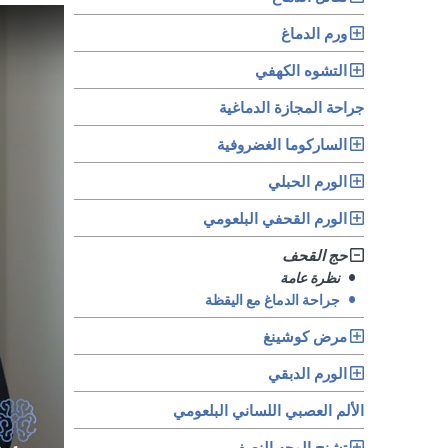
Play Video
ورم الدماغ
التشوه الكهفي
جراحة المجازة الدماغية
الساركوما الغضروفية
الورم الحبلي
الورم القحفي البلعومي
حج القحف
•
نظرة عامة
•
جراحة الدماغ مع اليقظة
مرض كوشينغ
الورم الدبقي
الألم العصبي اللساني البلعومي
تشنج الوجه النصفي