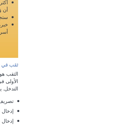
أن و
ستجد
خبرة
أسر
ثقب في 
الثقب هو
الأولى ف
التدخل. 
تصريف 
إدخال أ
إدخال 