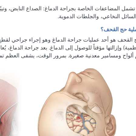
تشمل المضاعفات الخاصة بجراحة الدماغ: الصداع النابض، وتي
سائل النخاعي، والجلطات الدموية.
لية حج القحف؟
 القحف هو أحد عمليات جراحة الدماغ وهو إجراء جراحي ل
ية) وإزالتها مؤقتاً للوصول إلى الدماغ. بعد جراحة الدماغ، ي
 ألواح ومسامير معدنية صغيرة. بمرور الوقت، يشفى العظم تم