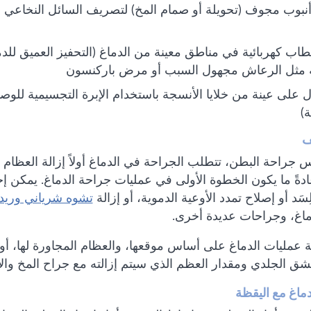
أنبوب مجوف (تحويلة أو صمام المخ) لتصريف السائل النخاعي و
اب كهربائية في مناطق معينة من الدماغ (التحفيز العميق للدما
 مثل الرعاش مجهول السبب أو مرض باركنسون
 على عينة من خلايا الأنسجة باستخدام الإبرة التجسيمية للو
ة)
ف
راحة البطن، تتطلب الجراحة في الدماغ أولاً إزالة العظام لل
دةً ما يكون الخطوة الأولى في عمليات جراحة الدماغ. يمكن 
ِسَد أو إصلاح تمدد الأوعية الدموية، أو إزالة
تشوه شرياني وريد
ماغ، وجراحات عديدة أخرى.
 عمليات الدماغ على أساس موقعها، والعظام المجاورة لها، أو
لشق الجلدي ومقدار العظم الذي سيتم إزالته مع جراح المخ وا
ماغ مع اليقظة