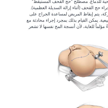
جراحية للدماغ. مصطلح "حج القحف المستيقظ"
اء حج القحف (أثناء إزالة السديلة العظمية).
ركة، يتم إيقاظ المريض لمساعدة الجراح على
عية. يمكن القيام بذلك بمجرد إجراء محادثة مع
مؤلماً للغاية، لأن أنسجة المخ نفسها لا تشعر