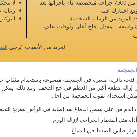
أكثر من 7500 جراحة مُتخصصة قام بإجرائها بعد
لا تتحك
َقع اختيارك عليه
رعاية ع
 المزيد من الرعاية الشخصية
التركي
 واسعة = معدل نجاح أعلى وأوقات تعافٍ
ع
لمزيد من الأسباب، يُرجى
النق
الجمجمة
 فتحة دائرية صغيرة في الجمجمة مصنوعة باستخدام مثقاب ج
ي إزالة قطعة أكبر من العظم في حج القحف. ومع ذلك، يمكن اس
يمكن استخدام ثقوب الجمجمة من أجل:
الدم من على سطح الدماغ بعد إصابة في الرأس لتفريغ التجمع
داة مثل المنظار الجراحي لإزالة الورم
جهاز قياس الضغط في الدماغ