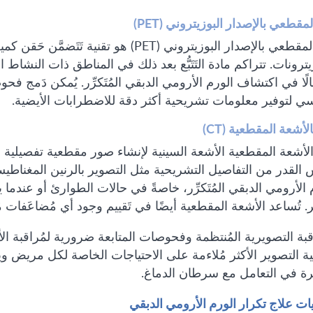
مقطعي بالإصدار البوزيتروني (PET)
التصوير المقطعي بالإصدار البوزيتروني (PET) هو 
زيترونات. تتراكم مادة التَتَبُّع بعد ذلك في المناطق ذات النشاط ا
سي لتوفير معلومات تشريحية أكثر دقة للاضطرابات الأيضية.
لأشعة المقطعية (CT)
الأشعة المقطعية الأشعة السينية لإنشاء صور مقطعية تفصيلية ل
فس القدر من التفاصيل التشريحية مثل التصوير بالرنين المغناطيسي، إ
الأرومي الدبقي المُتَكرِّر، خاصةً في حالات الطوارئ أو عندما
فِّر. تُساعد الأشعة المقطعية أيضًا في تَقييم وجود أي مُضاعَفات 
اقبة التصويرية المُنتظمة وفحوصات المتابعة ضرورية لمُراقبة الأورام
نية التصوير الأكثر مُلاءمة على الاحتياجات الخاصة لكل مريض ويت
رة في التعامل مع سرطان الدماغ.
ات علاج تكرار الورم الأرومي الدبقي