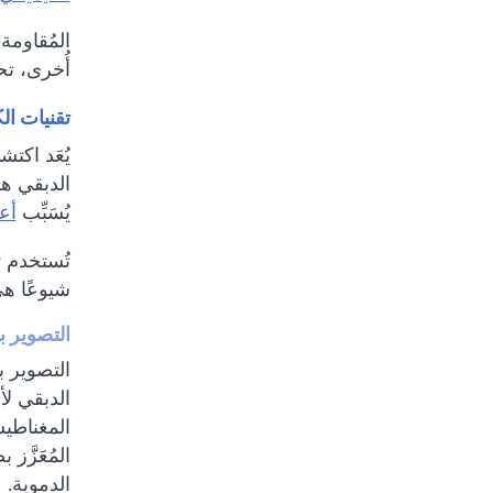
المُقاومة
أُخرى، تحد
تقنيات ال
يُعَد اكتش
الدبقي هو 
يُسَبِّب
أع
تُستخدم ت
شيوعًا ه
التصوير با
التصوير ب
الدبقي لأ
المغناطيس
المُعَزَّ
الدموية.