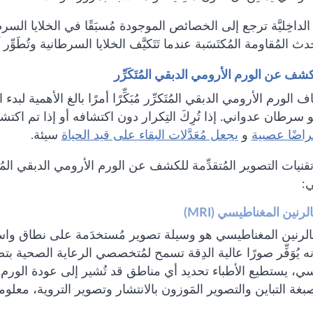
 الداخِليَّة ترجع إلى الخصائص الموجودة مُسبَقًا في الخلايا السرط
ث المُقاومة المُكتَسَبة عندما تَتَكيَّف الخلايا السرطانية وتُطَوِّ
كشف عن الورم الأرومي الدبقي المُتَكَرِّر
اف الورم الأرومي الدبقي المُتَكرِّر مُبَكِّرًا أمرًا بالغ الأهمية لب
سرطان عدواني. إذا تُرِكَ التِكرار دون اكتشافه أو إذا تم اكتشافه م
راضًا عصبية
و
يجعل مُعَدَّلات البقاء على قيد الحياة
سيئة.
قنيات التصوير المُتقدِّمة للكشف عن الورم الأرومي الدبقي المُت
ي:
لرنين المغناطيسي (MRI)
الرنين المغناطيسي هو وسيلة تصوير مُستخدَمة على نطاق واسع 
نه يُوَفِّر صورًا عالية الدِقة تسمح لمُتخصصي الرعاية الصحية بت
ي، يستطيع الأطباء تحديد أي مناطق قد تُشير إلى عودة الورم. تُوَ
ز بصبغة التباين والتصوير المَوزون بالانتشار وتصوير التروية، م