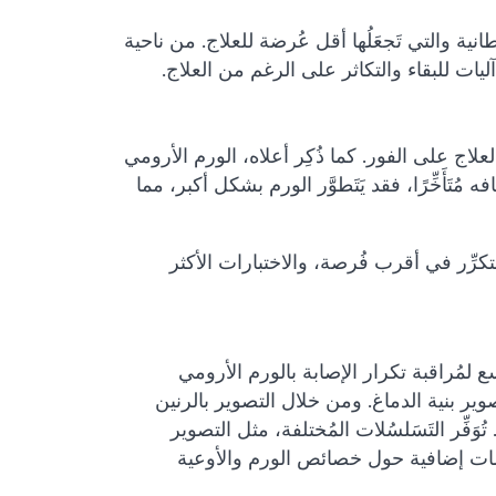
انية والتي تَجعَلُها أقل عُرضة للعلاج. من ناحية
ر آليات للبقاء والتكاثر على الرغم من العلاج.
دء العلاج على الفور. كما ذُكِر أعلاه، الورم الأرومي
ُتَأَخِّرًا، فقد يَتَطوَّر الورم بشكل أكبر، مما
كرِّر في أقرب فُرصة، والاختبارات الأكثر
لمُراقبة تكرار الإصابة بالورم الأرومي
صوير بنية الدماغ. ومن خلال التصوير بالرنين
فِّر التَسَلسُلات المُختلفة، مثل التصوير
علومات إضافية حول خصائص الورم والأوعية