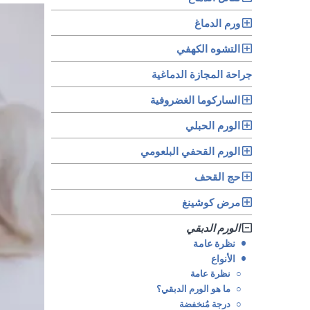
ورم الدماغ
التشوه الكهفي
جراحة المجازة الدماغية
الساركوما الغضروفية
الورم الحبلي
الورم القحفي البلعومي
حج القحف
مرض كوشينغ
الورم الدبقي
•
نظرة عامة
•
الأنواع
○
نظرة عامة
○
ما هو الورم الدبقي؟
○
درجة مُنخفضة