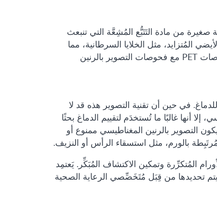
تقنية تَتَضمَّن حَقن كمية صغيرة من مادة التَتَبُّع المُشِعَّة التي تنبعث
لأيضي المُتزايد، مثل الخلايا السرطانية، مما
يجعله فعّالًا في اكتشاف الورم الأرومي الدبقي المُتَكرِّر. يُمكن دَمج فحوصات PET مع فحوصات التصوير بالرنين
لدماغ. في حين أن تقنية التصوير هذه قد لا
لا أنها غالبًا ما تُستخدَم لتقييم الدماغ بحثًا
 يكون التصوير بالرنين المغناطيسي ممنوع أو
مُرتَبِطة بالورم، مثل استسقاء الرأس أو النزيف.
 المُتكرِّرة وتمكين الاكتشاف المُبَكِّر. يَعتمِد
م تحديدها من قِبَل مُتَخَصِّصي الرعاية الصحية