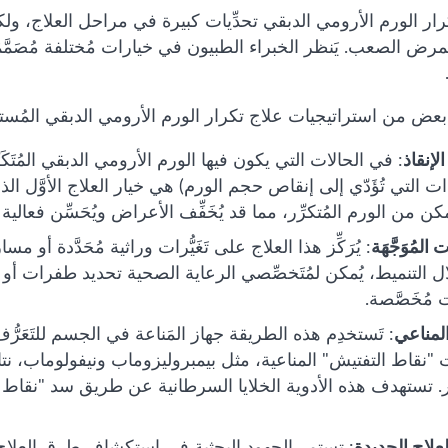
تكرار الورم الأرومي الدبقي تحدِّيات كبيرة في مراحل العلاج، و
مرض الصعب. يَنظر الخبراء الطبيون في خيارات مُختلفة مُصَمَّمَ
بعض من استراتيجيات علاج تكرار الورم الأرومي الدبقي المُس
لإنقاذ
: في الحالات التي يكون فيها الورم الأرومي الدبقي المُتَكَر
ات التي تُؤَدّي إلى إنقاص حجم الورم) هي خيار العلاج الأوَّل الذ
مكن من الورم المُتكرِّر، مما قد يُخَفِّف الأعراض ويُحَسِّن فعالية
 المُوَجَّهَة
: يُرَكِّز هذا العلاج على تَغَيُّرات وراثية مُحَدَّدة أو 
 التنميط، يُمكن لمُتَخصِّصي الرعاية الصحية تحديد طفرات أو مُؤ
 مُخَصَّصة.
المناعي
: تَستخدِم هذه الطريقة جهاز المَناعة في الجسم للتَعَر
"نقاط التفتيش" المناعية، مثل بيمبروليزوماب ونيفولوماب، نتا
رِّر. تستهدف هذه الأدوية الخلايا السرطانية عن طريق سد "نقاط 
لعلاج الجديدة
: تستمر الجهود البحثية في استكشاف طرق العلاج 