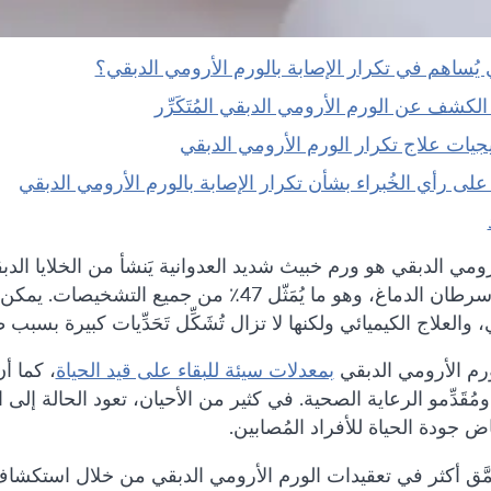
ي يُساهم في تكرار الإصابة بالورم الأرومي الدبقي؟
 الكشف عن الورم الأرومي الدبقي المُتَكَرِّر
يجيات علاج تكرار الورم الأرومي الدبقي
لى رأي الخُبراء بشأن تكرار الإصابة بالورم الأرومي الدبقي
رومي الدبقي هو ورم خبيث شديد العدوانية يَنشأ من الخلايا الدبق
فتكًا من سرطان الدماغ، وهو ما يُمَثّل 47٪ من
والعلاج الكيميائي ولكنها لا تزال تُشَكِّل تَحَدِّيات كبيرة بسبب ط
ورم الأرومي الدبقي
بمعدلات سيئة للبقاء على قيد الحياة
، كما أ
قَدِّمو الرعاية الصحية. في كثير من الأحيان، تعود الحالة إلى الظهو
ض جودة الحياة للأفراد المُصابين.
تَعمَّق أكثر في تعقيدات الورم الأرومي الدبقي من خلال استكش