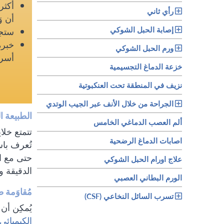
رأي ثاني
أن و
إصابة الحبل الشوكي
ستجد
خبرة
ورم الحبل الشوكي
أسر
خزعة الدماغ التجسيمية
نزيف في المنطقة تحت العنكبوتية
الجراحة من خلال الأنف عبر الجيب الوتدي
الطبيعة الت
ألم العصب الدماغي الخامس
تتمتع خلا
اصابات الدماغ الرضحية
تُعرف باس
حتى مع ال
علاج اورام الحبل الشوكي
الدقيقة و
الورم البطاني العصبي
مُقاوَمة ط
تسرب السائل النخاعي (CSF)
يُمكِن أن 
الكيميائي