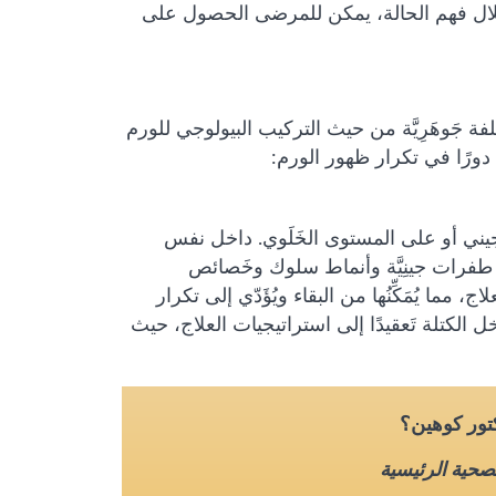
خلال فهم الحالة، يمكن للمرضى الحصول على
ُختلفة جَوهَرِيَّة من حيث التركيب البيولوجي للورم
دورًا في تكرار ظهور الورم:
الجيني أو على المستوى الخَلَوي. داخل نفس
ى طفرات جينِيَّة وأنماط سلوك وخَصائص
، مما يُمَكِّنُها من البقاء ويُؤَدّي إلى تكرار
الكتلة تَعقيدًا إلى استراتيجيات العلاج، حيث
كتور كوهين؟
لصحية الرئيسية