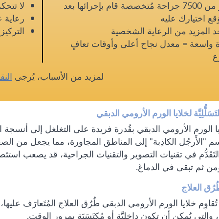
أكثر من 7500 جراحة مُتخصصة قام بإجرائها بعد
لا تتحك
َقع اختيارك عليه
رعاية ع
 المزيد من الرعاية الشخصية
التركي
 واسعة = معدل نجاح أعلى وأوقات تعافٍ
ع
لمزيد من الأسباب، يُرجى
النق
َسَلُّلِيَّة لخلايا الورم الأرومي الدبقي
يا الورم الأرومي الدبقي بقُدرة فريدة على التغلغل إلى أنسجة الم
م "الأَرجُل الكاذِبة" إلى المناطق المجاورة، مما يجعل من الصع
تَقَدُّم في تقنيات التصوير والتقنيات الجراحية، قد يصعب استئ
من ثم تبقى في الدماغ.
ُرُق العلاج
تُقاوِم خلايا الورم الأرومي الدبقي طُرُق العلاج المُتَعارَف عليه
، والتي يُمكِن أن تكون داخِليَّة أو مُكتَسَبَة بمرور الوقت.