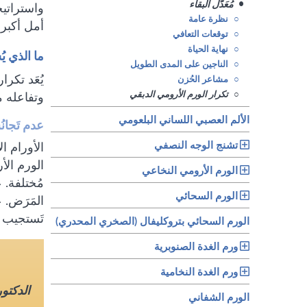
•
مُعَدَّل البقاء
واستراتي
○
نظرة عامة
أمل أكبر 
○
توقعات التعافي
○
نهاية الحياة
ما الذي ي
○
الناجين على المدى الطويل
يُعَد تكرا
○
مشاعر الحُزن
○
تكرار الورم الأرومي الدبقي
وتفاعله م
الألم العصبي اللساني البلعومي
عدم تَجان
تشنج الوجه النصفي
الأورام ا
الورم الأ
الورم الأرومي النخاعي
مُختلفة. ع
الورم السحائي
المَرَض. 
تَستجيب 
الورم السحائي بتروكليفال (الصخري المحدري)
ورم الغدة الصنوبرية
ورم الغدة النخامية
الدكتو
الورم الشفاني