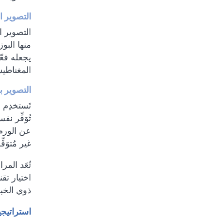
التصوير ال
منها البو
المغناطي
التصوير با
تَستخدِم 
تُوَفِّر ن
عن الورم 
غير مُتوَ
تُعَد المر
اختيار تق
ذوي الخب
استراتيجي