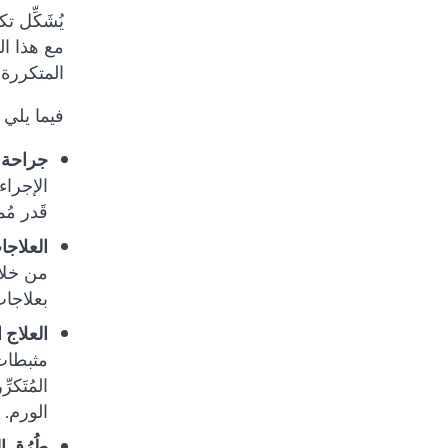
يُشَكِّل 
مع هذا ال
المتكررة.
فيما يلي 
جراحة ا
الإجراء
قَدر مُ
العلاجات
من خلال
بعلاجات
العلاج 
مثبطات 
المُتَك
الورم.
طُرُق ا