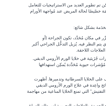
لكن تم تطوير العديد من الاستراتيجيات للتعامل
ة خصّيصًا لحالة المريض عند مُواجهة الأورام
تخدَمة بشكل شائع:
ِّر في مكان مُحَدَّد، تكون الجراحة (أو
ي يتم النظر فيه. يُزيل التدخُّل الجراحي أكبر
 العلاجات اللاحقة.
مسارات جُزَيئية في خلايا الورم الأرومي الدبقي.
َشرات حيوية مُحَدَّدة يُمكِن استهدافها
ُّف على الخلايا السرطانية وتدميرها. أظهرت
ئج واعِدة في علاج الورم الأرومي الدبقي
التفتيش" التي تمنع الخلايا المناعية من مهاجمة
الجديدة والعلاجات التجريبية لسرطان الدماغ.