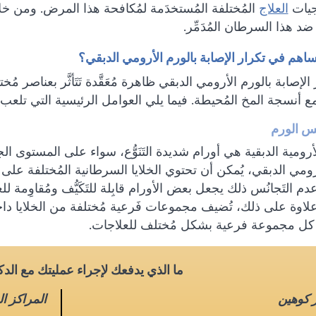
جيات
العلاج
المُختلفة المُستخدَمة لمُكافحة هذا المرض. ومن 
ضد هذا السرطان المُدَمِّر.
ُساهم في تكرار الإصابة بالورم الأرومي الدبقي؟
ر الإصابة بالورم الأرومي الدبقي ظاهرة مُعَقَّدة تَتَأثَّر بعناصر م
ع أنسجة المخ المُحيطة. فيما يلي العوامل الرئيسية التي تلعب 
ُس الورم
لأرومية الدبقية هي أورام شديدة التَنَوُّع، سواء على المستوى 
رومي الدبقي، يُمكن أن تحتوي الخلايا السرطانية المُختلفة عل
دم التَجانُس ذلك يجعل بعض الأورام قابِلة للتَكَيُّف ومُقاوِمة للعلاج
علاوة على ذلك، تُضيف مجموعات فَرعية مُختلفة من الخلايا داخل 
كل مجموعة فرعية بشكل مُختلف للعلاجات.
ما الذي يدفعك لإجراء عمليتك مع الد
ر كوهين
المراكز ا