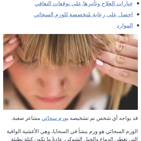
خيارات العلاج وتأثيرها على توقعات التعافي
احصل على رعاية مُتخصصة للورم السحائي
الموارد
قد يواجه أي شخص تم تشخيصه ب
ورم سحائي
مشاعر صعبة.
الورم السحائي هو ورم ينشأ في السحايا، وهي الأغشية الواقية
التي تغطي الدماغ والحبل الشوكي. عادةً ما تكون كتلة بطيئة