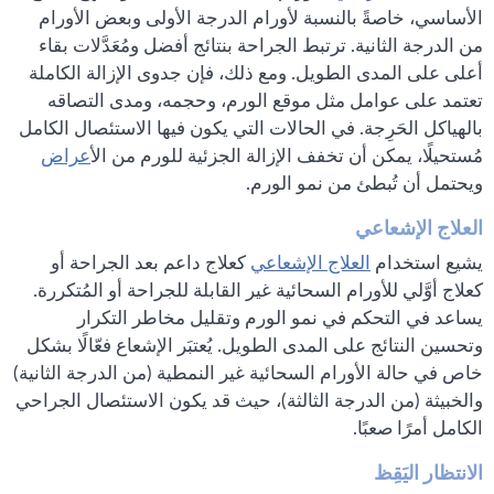
الأساسي، خاصةً بالنسبة لأورام الدرجة الأولى وبعض الأورام
من الدرجة الثانية. ترتبط الجراحة بنتائج أفضل ومُعَدَّلات بقاء
أعلى على المدى الطويل. ومع ذلك، فإن جدوى الإزالة الكاملة
تعتمد على عوامل مثل موقع الورم، وحجمه، ومدى التصاقه
بالهياكل الحَرِجة. في الحالات التي يكون فيها الاستئصال الكامل
مُستحيلًا، يمكن أن تخفف الإزالة الجزئية للورم من الأ
عراض
ويحتمل أن تُبطئ من نمو الورم.
العلاج الإشعاعي
يشيع استخدام
العلاج الإشعاعي
كعلاج داعم بعد الجراحة أو
كعلاج أوَّلي للأورام السحائية غير القابلة للجراحة أو المُتكررة.
يساعد في التحكم في نمو الورم وتقليل مخاطر التكرار
وتحسين النتائج على المدى الطويل. يُعتبَر الإشعاع فعّالًا بشكل
خاص في حالة الأورام السحائية غير النمطية (من الدرجة الثانية)
والخبيثة (من الدرجة الثالثة)، حيث قد يكون الاستئصال الجراحي
الكامل أمرًا صعبًا.
الانتظار اليَقِظ