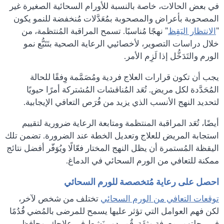
في بعض الحالات، خاصة بالنسبة للأورام السحائية الصغيرة غير
المصحوبة بأعراض والمصحوبة بمُعَدَّلات مُنخفضة للنمو يكون
"
الانتظار اليَقِظ
" نهجًا مُناسبًا. تسمح المراقبة المُنتظمة، من
خلال دراسات التصوير، لأخصائيي الرعاية الصحية بتَتَبُّع نمو
الورم والتَدَخُّل إذا لَزِم الأمر.
يجب أن تكون قرارات العلاج فردية ومُصَمَّمة وِفقًا للحالة
المُحَدَّدة لكل مريض. تُعَد المُناقشات المُشتركة أمرًا حيويًا
لتحديد النهج الأنسب الذي يزيد من فُرَص التعافي الإيجابية.
أيضًا، تُعَد المراقبة المنتظمة ومتابعة الرعاية ضرورية لتقييم
استجابة المريض للعلاج وتعديل الخطة عند الضرورة. تضمن تلك
اليقظة المُستمرة أن يظل النهج المختار فعّالًا ويُوَفّر أفضل نتائج
ممكنة للتعافي من الورم السحائي في الدماغ.
احصل على رعاية مُتخصصة للورم السحائي
توقعات التعافي من الورم السحائي
تختلف من شخص لآخر،
لكن فهم العوامل التي تؤثر عليها يسمح للمرضى بالمُضي قُدُمًا
في رحلتهم بمعرفة وثِقَة. قُم بدور نَشِط في علاجك، وحافظ