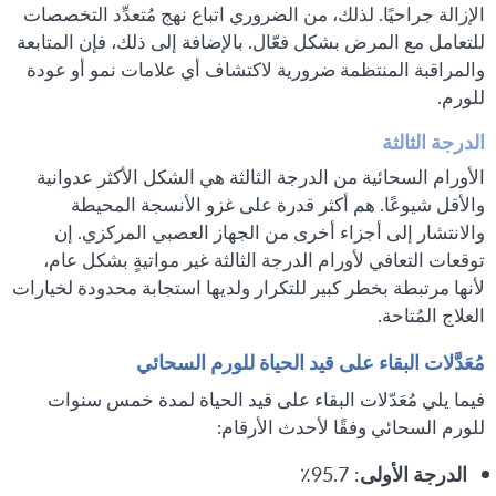
الإزالة جراحيًا. لذلك، من الضروري اتباع نهج مُتعدِّد التخصصات
للتعامل مع المرض بشكل فعّال. بالإضافة إلى ذلك، فإن المتابعة
والمراقبة المنتظمة ضرورية لاكتشاف أي علامات نمو أو عودة
للورم.
الدرجة الثالثة
الأورام السحائية من الدرجة الثالثة هي الشكل الأكثر عدوانية
والأقل شيوعًا. هم أكثر قدرة على غزو الأنسجة المحيطة
والانتشار إلى أجزاء أخرى من الجهاز العصبي المركزي. إن
توقعات التعافي لأورام الدرجة الثالثة غير مواتيةٍ بشكل عام،
لأنها مرتبطة بخطر كبير للتكرار ولديها استجابة محدودة لخيارات
العلاج المُتاحة.
مُعَدَّلات البقاء على قيد الحياة للورم السحائي
فيما يلي مُعَدّلات البقاء على قيد الحياة لمدة خمس سنوات
للورم السحائي وفقًا لأحدث الأرقام:
الدرجة الأولى
: 95.7٪