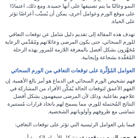
النمو وغالبًا ما يتم تصنيفها على أنها حميدة. ومع ذلك، اعتمادًا
على موقع الورم وعوامل أخرى، يمكن أن يُسبِّب أعراضًا تؤثر
على الحياة.
تهدف هذه المقالة إلى تقديم دليل شامل عن توقعات التعافي
للورم السحائي، حتى يكون المرضى وعائلاتهم ومُقَدِّمي الرعاية
مُجَهَّزون بشكل أفضل بالمعرفة اللازمة للمرور بهذه الرحلة
المُعَقَّدة بشجاعة وإيجابية.
العوامل المُؤَثِّرة على توقعات التعافي من الورم السحائي
فهم تشخيص الورم السحائي في الدماغ هو أمر بالغ الأهمية. إن
الفهم الأعمق لتوقعات الحالة يُمَكِّن الأفراد من المشاركة في
علاجهم بفاعلية. وذلك لأن المرضى سيفهمون بشكل أفضل
النتائج المُحتملة للورم، مما يسمح لهم باتخاذ قرارات مُستنيرة
تتماشى مع ظروفهم وأولوياتهم الشخصية.
فيما يلي العوامل الرئيسية التي تؤثر على توقعات التعافي:
حجم الورم وموقعه
: قد تشكل الأورام الكبيرة أو