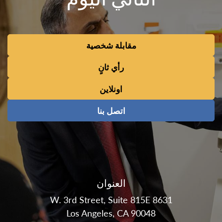
مقابلة شخصية
رأي ثانٍ
اونلاين
اتصل بنا
العنوان
8631 W. 3rd Street, Suite 815E
Los Angeles, CA 90048