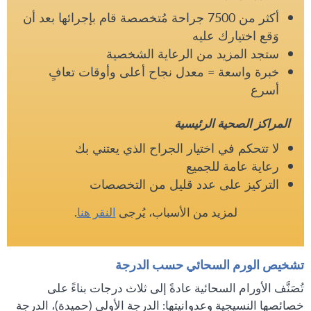
أكثر من 7500 جراحة مُتخصصة قام بإجرائها بعد أن
وَقع اختيارك عليه
ستجد المزيد من الرعاية الشخصية
خبرة واسعة = معدل نجاح أعلى وأوقات تعافٍ
أسرع
المراكز الصحية الرئيسية
لا تتحكم في اختيار الجراح الذي يعتني بك
رعاية عامة للجميع
التركيز على عدد قليل من التخصصات
لمزيد من الأسباب، يُرجى
النقر هنا
.
تشخيص الورم السحائي حسب الدرجة
تُصَنَّف الأورام السحائية عادةً إلى ثلاث درجات بناءً على
خصائصها النسيجية وعدوانيتها: الدرجة الأولى (حميدة)، الدرجة