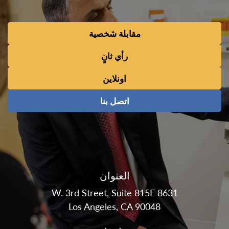
مقابلة شخصية
رأي ثانٍ
اونلاين
اتصل بنا
العنوان
8631 W. 3rd Street, Suite 815E
Los Angeles, CA 90048