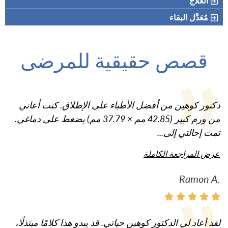
العلاج
مُعَدَّل البقاء
قصص حقيقية للمرضى
دكتور كوهين من أفضل الأطباء على الإطلاق. كنت أعاني
من ورم كبير (42.85 مم × 37.79 مم) يضغط على دماغي.
تمت إحالتي إلى...
عرض المراجعة الكاملة
Ramon A.
لقد أعاد لي الدكتور كوهين حياتي. قد يبدو هذا كلامًا مبتذلًا،