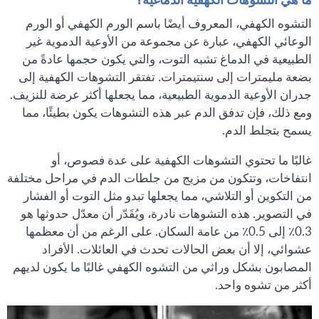
التشوه الكهفي، المعروف أيضًا باسم الورم الكهفي أو الورم
الوعائي الكهفي، عبارة عن مجموعة من الأوعية الدموية غير
الطبيعية في الدماغ تشبه التوت، والتي يكون حجمها عادةً من
بضعة مليمترات إلى سنتيمترات. تفتقر التشوهات الكهفية إلى
جدران الأوعية الدموية الطبيعية، مما يجعلها أكثر عرضة للنزيف.
ومع ذلك، فإن تدفق الدم عبر هذه التشوهات يكون بطيئًا، مما
يسمح بتجلط الدم.
غالبًا ما تحتوي التشوهات الكهفية على عدة فصوص، أو
انتفاخات، وتتكون من مزيج من جلطات الدم في مراحل مختلفة
من التكوين أو التلاشي، مما يجعلها تبدو مثل التوت أو الفشار
في التصوير. هذه التشوهات نادرة، ويُقَدّر أن معدّل حدوثها هو
0.3٪ إلى 0.5٪ من عامة السكان. على الرغم من أن معظمها
عشوائي، إلا أن بعض الحالات تحدث في العائلات. الأفراد
المصابون بشكل وراثي من التشوه الكهفي غالبًا ما يكون لديهم
أكثر من تشوه واحد.