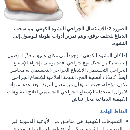
الصورة 2: الاستئصال الجراحي للتشوه الكهفي. يتم سحب
الدماغ للخلف برفق، ويتم تمرير أدوات طويلة للوصول إلى
التشوه.
إذا كان التشوه الكهفي موجوداً في مكان عميق يتعذّر الوصول
إليه نسبيًا من خلال نهج جراحي، فقد يوصى بإجراء الإشعاع
الجراحي التجسيمي. الإشعاع الجراحي التجسيمي له مخاطر
أيضاً: كإتلاف أنسجة المخ. النتيجة العلاجية للإشعاع الجراحي
تكون مؤجلة، حيث قد يقلل من معدل النزيف بعد عدة سنوات.
لا يزال استخدام الإشعاع الجراحي التجسيمي لعلاج التشوهات
الكهفية الدماغية محل نقاش.
النقاط الهامة
التشوهات الكهفية هي مناطق من الأوعية الدموية غير
الطبيعية الراشحة. يمكن أن تتطور في الدماغ، وجذع