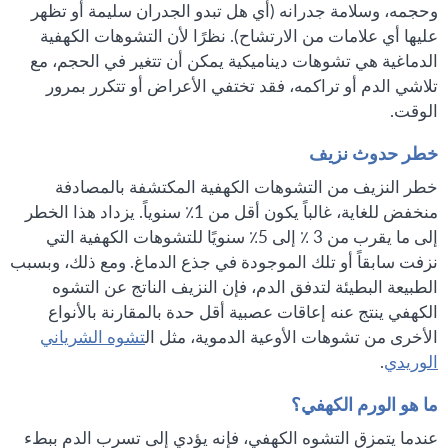
وحجمه، وسلامة جدرانه (أي هل تبدو الجدران سليمة أو تظهر
عليها أي علامات من الارتشاح). نظرًا لأن التشوهات الكهفية
الدماغية هي تشوهات ديناميكية يمكن أن تتغير في الحجم، مع
تلاشي الدم أو تراكمه، فقد تختفي الأعراض أو تتكرر بمرور
الوقت.
خطر حدوث نزيف
خطر النزيف من التشوهات الكهفية المكتشفة بالمصادفة
منخفض للغاية، غالباً يكون أقل من 1٪ سنوياً. يزداد هذا الخطر
إلى ما يقرب من 3 ٪ إلى 5٪ سنويًا للتشوهات الكهفية التي
نزفت سابقاً أو تلك الموجودة في جذع الدماغ. ومع ذلك، وبسبب
الطبيعة البطيئة لتدفق الدم، فإن النزيف الناتج عن التشوه
الكهفي ينتج عنه إعاقات عصبية أقل حدة بالمقارنة بالأنواع
الأخرى من تشوهات الأوعية الدموية، مثل ال
تشوه الشرياني
الوريدي
.
ما هو الورم الكهفي؟
عندما يتمزق التشوه الكهفي، فإنه يؤدي إلى تسرب الدم ببطء