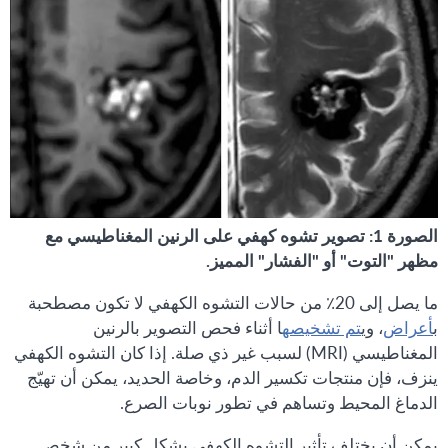
الصورة 1: تصوير تشوه كهفي على الرنين المغناطيسي مع
مظهر "التوت" أو "الفشار" المميز.
ما يصل إلى 20٪ من حالات التشوه الكهفي لا تكون مصطحبة
ب
أعراض
، وي
تم تشخيصه
ا أثناء فحص التصوير بالرنين
المغناطيسي (MRI) لسبب غير ذي صلة. إذا كان التشوه الكهفي
ينزف، فإن منتجات تكسير الدم، وخاصة الحديد، يمكن أن تهيّج
الدماغ المحيط وتساهم في تطور نوبات الصرع.
يمكن أن يختلف تأثير التشوه الكهفي بشكل كبير من شخص