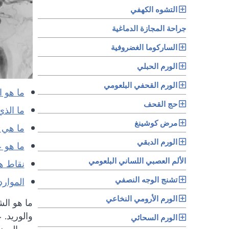
التشوه الكهفي
جراحة المجازة الدماغية
الساركوما الغضروفية
الورم الحبلي
الورم القحفي البلعومي
ما هو
حج القحف
ما ال
مرض كوشينغ
ما هي
الورم الدبقي
ما هو
الألم العصبي اللساني البلعومي
نقاط ه
تشنج الوجه النصفي
الموارد
الورم الأرومي النخاعي
والوريد. 
الورم السحائي
من المضاع