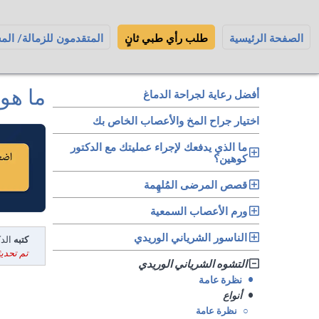
الصفحة الرئيسية
طلب رأي طبي ثانٍ
المتقدمون للزمالة/ الم
ما هو
أفضل رعاية لجراحة الدماغ
اختيار جراح المخ والأعصاب الخاص بك
ما الذي يدفعك لإجراء عمليتك مع الدكتور
كوهين؟
قصص المرضى المُلهِمة
ورم الأعصاب السمعية
الناسور الشرياني الوريدي
كتبه
الدكت
تم تحديثه في: 24
التشوه الشرياني الوريدي
•
نظرة عامة
•
أنواع
○
نظرة عامة