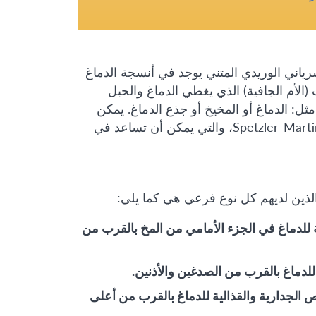
رياني الوريدي المتني يوجد في أنسجة الدماغ
الأم الجافية) الذي يغطي الدماغ والحبل
ثل: الدماغ أو المخيخ أو جذع الدماغ. يمكن
أيضًا تصنيف التشوهات الشريانية الوريدية حسب درجة سبيتزلر-مارتن Spetzler-Martin، والتي يمكن أن تساعد في
الذين لديهم كل نوع فرعي هي كما يلي:
جبهية (24٪) في الفصوص الجبهية للدماغ في الجزء الأمامي من المخ بالقرب من
الوريدية الجدارية القذالية (19٪) في الفصوص الجدارية والقذالية للدماغ بالقرب من أعلى