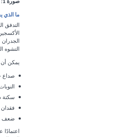
صورة 1: تشوه شرياني وريدي كبير مع أورِدة أرجوانية محتقنة.
ما الذي ي
التدفق ا
الأكسجين 
الجدران 
التشوه ال
يمكن أن 
صداع ح
النوبات
سكتة د
فقدان 
ضعف في
اعتمادًا