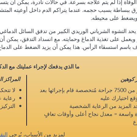
الوفاة إذا لم يتم علاجه بسرعة. في حالات نادرة، يمكن أن ي
زق ببساطة بسبب حجمه. عندما يتراكم الدم داخل أوعيته المتش
ويضغط على محيطه.
حد التشوه الشرياني الوريدي الكبير من تدفق السائل الدماغي
ويعمل على تغذية الدماغ وحمايته. مع انسداد التدفق، يمكن أن 
ف باسم استسقاء الرأس. هذا يمكن أن يزيد الضغط على الدما
ما الذي يدفعك لإجراء عمليتك مع الد
ر كوهين
المراكز ا
أكثر من 7500 جراحة مُتخصصة قام بإجرائها بعد
لا تتحك
َقع اختيارك عليه
رعاية ع
 المزيد من الرعاية الشخصية
التركي
 واسعة = معدل نجاح أعلى وأوقات تعافٍ
ع
لمزيد من الأسباب، يُرجى
النق