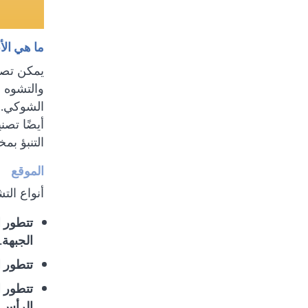
ما هي الأ
يمكن تصني
والتشوه ا
الشوكي. ي
التنبؤ بم
الموقع
أنواع ال
الجبهة.
تتطور التشوهات 
الرأس 