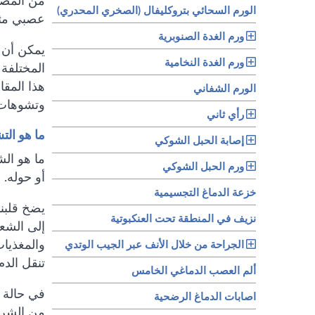
الورم السحائي بتروكليفال (الصخري المحدري)
عصبي مثل
ورم الغدة الصنوبرية
يمكن أن ت
ورم الغدة النخامية
المختلفة 
هذا المقا
الورم الشفاني
وتشوهات ا
رأي ثاني
ما هو الت
إصابة الحبل الشوكي
ما هو الش
ورم الحبل الشوكي
أو حوله. 
خزعة الدماغ التجسيمية
يضخ قلبنا
نزيف في المنطقة تحت العنكبوتية
إلى الشعي
والمغذيات
الجراحة من خلال الأنف عبر الجيب الوتدي
تنقل الدم
ألم العصب الدماغي الخامس
في حالة ا
اصابات الدماغ الرضحية
من الشريا