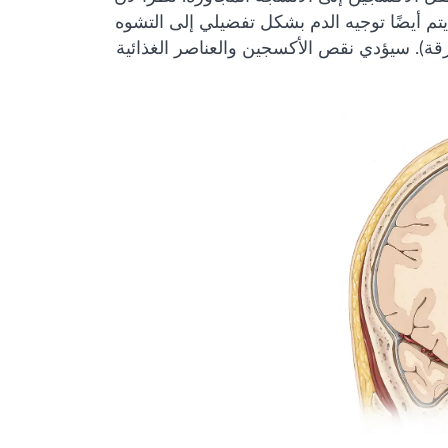
 يتم أيضًا توجيه الدم بشكل تفضيلي إلى التشوه
قة). سيؤدي نقص الأكسجين والعناصر الغذائية