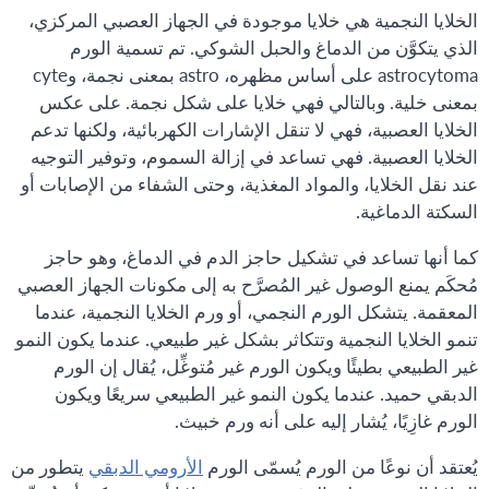
الخلايا النجمية هي خلايا موجودة في الجهاز العصبي المركزي،
الذي يتكوَّن من الدماغ والحبل الشوكي. تم تسمية الورم
astrocytoma على أساس مظهره، astro بمعنى نجمة، وcyte
بمعنى خلية. وبالتالي فهي خلايا على شكل نجمة. على عكس
الخلايا العصبية، فهي لا تنقل الإشارات الكهربائية، ولكنها تدعم
الخلايا العصبية. فهي تساعد في إزالة السموم، وتوفير التوجيه
عند نقل الخلايا، والمواد المغذية، وحتى الشفاء من الإصابات أو
السكتة الدماغية.
كما أنها تساعد في تشكيل حاجز الدم في الدماغ، وهو حاجز
مُحكَم يمنع الوصول غير المُصرَّح به إلى مكونات الجهاز العصبي
المعقمة. يتشكل الورم النجمي، أو ورم الخلايا النجمية، عندما
تنمو الخلايا النجمية وتتكاثر بشكل غير طبيعي. عندما يكون النمو
غير الطبيعي بطيئًا ويكون الورم غير مُتوغِّل، يُقال إن الورم
الدبقي حميد. عندما يكون النمو غير الطبيعي سريعًا ويكون
الورم غازِيًا، يُشار إليه على أنه ورم خبيث.
يُعتقد أن نوعًا من الورم يُسمّى الورم
الأرومي الدبقي
يتطور من