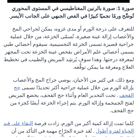
صورة 1: صورة بالرنين المغناطيسي في المستوى المحوري
تُوضِّح ورمًا نجميًا كبيرًا في الفص الجبهي على الجانب الأيسر.
للتعرف على درجة الورم أو مدى غزوه، يمكن لجراحي المخ
والأعصاب إزالة عينة صغيرة، تُسمّى الخزعة، من خلال عملية
جراحية قصيرة تسمى الخزعة التجسيمية. سيقوم أخصائي طبي
يسمى أخصائي علم الأمراض بفحص عينة الخزعة تحت المجهر
لمعرفة درجتها. وهذا سوف يُرشِد المريض والطبيب في تخطيط
العلاج ومعرفة ما يمكن توقُّعه.
ومع ذلك، في كثير من الأحيان، يوصي جراح المخ والأعصاب
بإزالة الورم من خلال عملية جراحية أكثر تحديدًا تسمى
حج
القحف
. تحت التخدير العام وأثناء حج القحف، يخضع المريض
لفتح الجمجمة وإزالة الورم. يتم إجراء الخزعة أيضًا كجزء من
حج القحف.
كلما تمت إزالة كمية أكبر من الورم، زادت فرصة
البقاء على قيد
الحياة لفترة أطول
. تُعَد خبرة الجرّاح مهمة في التأكد من أن