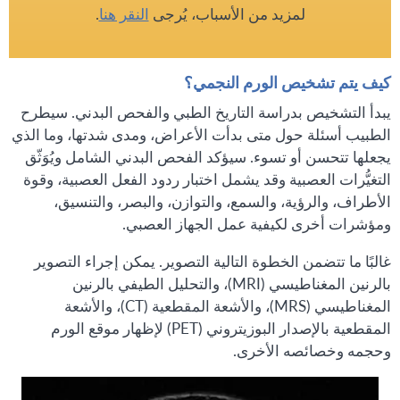
لمزيد من الأسباب، يُرجى
النقر هنا
.
كيف يتم تشخيص الورم النجمي؟
يبدأ التشخيص بدراسة التاريخ الطبي والفحص البدني. سيطرح
الطبيب أسئلة حول متى بدأت الأعراض، ومدى شدتها، وما الذي
يجعلها تتحسن أو تسوء. سيؤكد الفحص البدني الشامل ويُوَثّق
التغيُّرات العصبية وقد يشمل اختبار ردود الفعل العصبية، وقوة
الأطراف، والرؤية، والسمع، والتوازن، والبصر، والتنسيق،
ومؤشرات أخرى لكيفية عمل الجهاز العصبي.
غالبًا ما تتضمن الخطوة التالية التصوير. يمكن إجراء التصوير
بالرنين المغناطيسي (MRI)، والتحليل الطيفي بالرنين
المغناطيسي (MRS)، والأشعة المقطعية (CT)، والأشعة
المقطعية بالإصدار البوزيتروني (PET) لإظهار موقع الورم
وحجمه وخصائصه الأخرى.