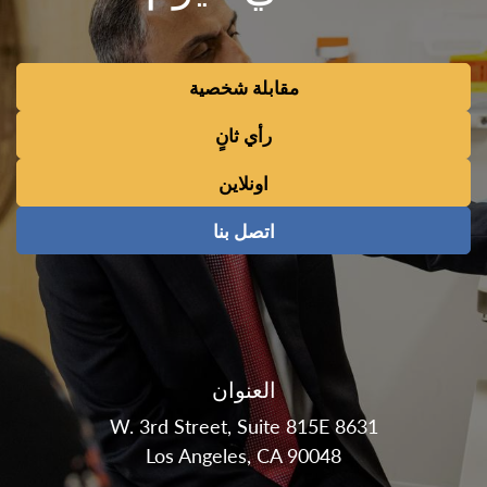
مقابلة شخصية
رأي ثانٍ
اونلاين
اتصل بنا
العنوان
8631 W. 3rd Street, Suite 815E
Los Angeles, CA 90048