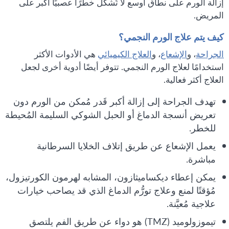
إزالة الورم على نطاق أوسع لا تُشكِّل خطرًا عصبيًا أكبر على
المريض.
كيف يتم علاج الورم النجمي؟
الجراحة
، و
الإشعاع
، و
العلاج الكيميائي
هي الأدوات الأكثر
استخدامًا لعلاج الورم النجمي. تتوفر أيضًا أدوية أخرى لجعل
العلاج أكثر فعالية.
تهدف الجراحة إلى إزالة أكبر قَدر مُمكن من الورم دون
تعريض أنسجة الدماغ أو الحبل الشوكي السليمة المُحيطة
للخطر.
يعمل الإشعاع عن طريق إتلاف الخلايا السرطانية
مباشرة.
يمكن إعطاء ديكساميثازون، المشابه لهرمون الكورتيزول،
مُؤقتًا لمنع وعلاج تورُّم الدماغ الذي قد يصاحب خيارات
علاجية مُعيَّنة.
تيموزولوميد (TMZ) هو دواء عن طريق الفم يلتصق