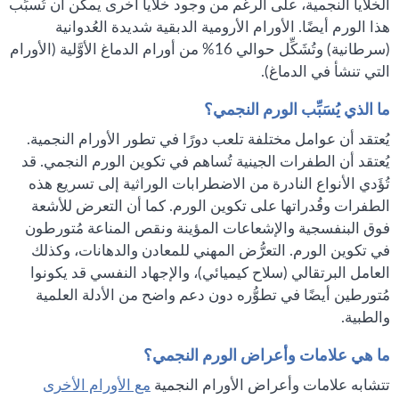
الخلايا النجمية، على الرغم من وجود خلايا أخرى يمكن أن تُسبِّب
هذا الورم أيضًا. الأورام الأرومية الدبقية شديدة العُدوانية
(سرطانية) وتُشَكِّل حوالي 16% من أورام الدماغ الأوَّلية (الأورام
التي تنشأ في الدماغ).
ما الذي يُسَبِّب الورم النجمي؟
يُعتقد أن عوامل مختلفة تلعب دورًا في تطور الأورام النجمية.
يُعتقد أن الطفرات الجينية تُساهم في تكوين الورم النجمي. قد
تُؤَدي الأنواع النادرة من الاضطرابات الوراثية إلى تسريع هذه
الطفرات وقُدراتها على تكوين الورم. كما أن التعرض للأشعة
فوق البنفسجية والإشعاعات المؤينة ونقص المناعة مُتورطون
في تكوين الورم. التعرُّض المهني للمعادن والدهانات، وكذلك
العامل البرتقالي (سلاح كيميائي)، والإجهاد النفسي قد يكونوا
مُتورطين أيضًا في تطوُّره دون دعم واضح من الأدلة العلمية
والطبية.
ما هي علامات وأعراض الورم النجمي؟
تتشابه علامات وأعراض الأورام النجمية
مع الأورام الأخرى