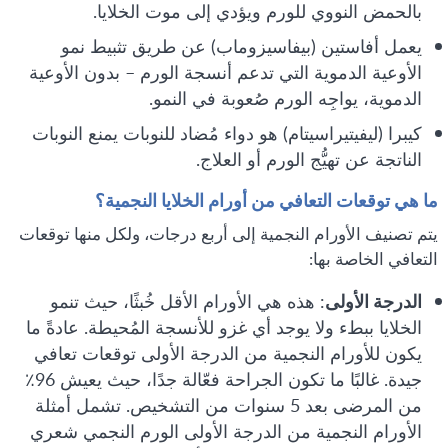
بالحمض النووي للورم ويؤدي إلى موت الخلايا.
يعمل أفاستين (بيفاسيزوماب) عن طريق تثبيط نمو
الأوعية الدموية التي تدعم أنسجة الورم – بدون الأوعية
الدموية، يواجِه الورم صُعوبة في النمو.
كيبرا (ليفيتيراسيتام) هو دواء مُضاد للنوبات يمنع النوبات
الناتجة عن تهيُّج الورم أو العلاج.
ما هي توقعات التعافي من أورام الخلايا النجمية؟
يتم تصنيف الأورام النجمية إلى أربع درجات، ولكل منها توقعات
التعافي الخاصة بها:
الدرجة الأولى
: هذه هي الأورام الأقل خُبثًا، حيث تنمو
الخلايا ببطء ولا يوجد أي غزو للأنسجة المُحيطة. عادةً ما
يكون للأورام النجمية من الدرجة الأولى توقعات تعافي
جيدة. غالبًا ما تكون الجراحة فعّالة جدًا، حيث يعيش 96٪
من المرضى بعد 5 سنوات من التشخيص. تشمل أمثلة
الأورام النجمية من الدرجة الأولى الورم النجمي شعري