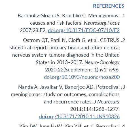
REFERENCES
Barnholtz-Sloan JS, Kruchko C. Meningiomas:
causes and risk factors.
Neurosurg Focus
2007;23:E2.
doi.org/10.3171/FOC-07/10/E2
Ostrom QT, Patil N, Cioffi G, et al. CBTRUS
statistical report: primary brain and other central
nervous system tumors diagnosed in the United
States in 2013–2017.
Neuro-Oncology
2020;22(Supplement_1):iv1–iv96.
doi.org/10.1093/neuonc/noaa200
Nanda A, Javalkar V, Banerjee AD. Petroclival
meningiomas: study on outcomes, complications
and recurrence rates.
J Neurosurg
2011;114:1268–1277.
doi.org/10.3171/2010.11.JNS10326
Kim JW, Jung H-W, Kim YH, et al. Petroclival