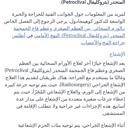
المنحدر (بتروكليفال Petroclival).
لمزيد من المعلومات حول الجوانب الفنية للجراحة والخبرة
الواسعة للدكتور كوهينجادول، يرجى الرجوع إلى الفصل الخاص
بـالورم السحائي بين العظم الصخري وعظم قاع الجمجمة
المنحدر (بتروكليفال Petroclival): النهج الأمامي
في
أطلس
جراحة المخ والأعصاب
.
الإشعاع
يعد الإشعاع خيارًا آخر لعلاج الأورام السحائية بين العظم
الصخري وعظم قاع الجمجمة المنحدر (بتروكليفال Petroclival)
وغالبًا ما يستخدم مع الجراحة. هناك طريقتان لتقديم هذا العلاج:
الإشعاع الجراحي (Radiosurgery)، حيث يتم توجيه جرعة كبيرة
من الإشعاع إلى الورم، والعلاج الإشعاعي المُجَزّأ، حيث يتم
إعطاء جرعات صغيرة متعددة من الإشعاع على مدار عدة
أسابيع. هذه الإجراءات غير جراحية ولا تتطلب الإقامة في
المستشفى.
أثناء الإشعاع الجراحي، يتم توجيه مئات الحزم الإشعاعية