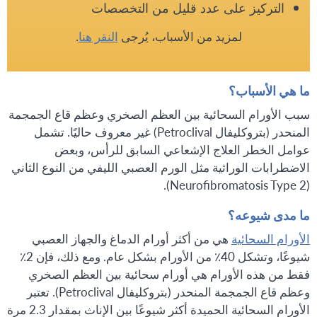
التركيز على عدد قليل من التخصصات
لمزيد من الأسباب، يُرجى
النقر هنا
.
ما هي الأسباب؟
سبب الأورام السحائية بين العظم الصخري وعظم قاع الجمجمة
المنحدر (بتروكليفال Petroclival) غير معروف حاليًا. تشمل
عوامل الخطر العلاج الإشعاعي السابق للرأس، وبعض
الاضطرابات الوراثية مثل الورم العصبي الليفي من النوع الثاني
(Neurofibromatosis Type 2).
ما مدى شيوعه؟
الأورام السحائية
هي من أكثر أورام الدماغ والجهاز العصبي
شيوعًا، وتشكل 40٪ من الأورام بشكل عام. ومع ذلك، فإن 2٪
فقط من هذه الأورام هي أورام سحائية بين العظم الصخري
وعظم قاع الجمجمة المنحدر (بتروكليفال Petroclival). تعتبر
الأورام السحائية الحميدة أكثر شيوعًا بين الإناث بمقدار 2.3 مرة