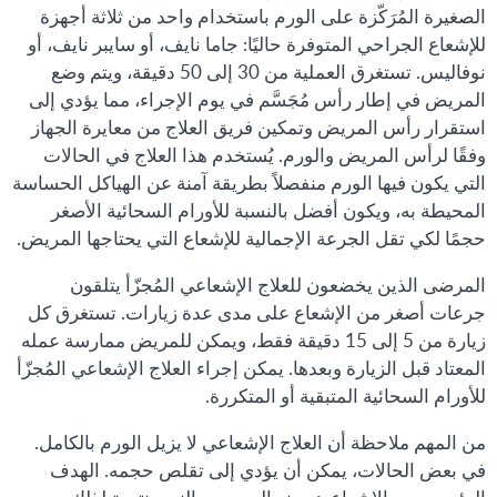
الصغيرة المُرَكّزة على الورم باستخدام واحد من ثلاثة أجهزة
للإشعاع الجراحي المتوفرة حاليًا: جاما نايف، أو سايبر نايف، أو
نوفاليس. تستغرق العملية من 30 إلى 50 دقيقة، ويتم وضع
المريض في إطار رأس مُجَسَّم في يوم الإجراء، مما يؤدي إلى
استقرار رأس المريض وتمكين فريق العلاج من معايرة الجهاز
وفقًا لرأس المريض والورم. يُستخدم هذا العلاج في الحالات
التي يكون فيها الورم منفصلاً بطريقة آمنة عن الهياكل الحساسة
المحيطة به، ويكون أفضل بالنسبة للأورام السحائية الأصغر
حجمًا لكي تقل الجرعة الإجمالية للإشعاع التي يحتاجها المريض.
المرضى الذين يخضعون للعلاج الإشعاعي المُجزّأ يتلقون
جرعات أصغر من الإشعاع على مدى عدة زيارات. تستغرق كل
زيارة من 5 إلى 15 دقيقة فقط، ويمكن للمريض ممارسة عمله
المعتاد قبل الزيارة وبعدها. يمكن إجراء العلاج الإشعاعي المُجزّأ
للأورام السحائية المتبقية أو المتكررة.
من المهم ملاحظة أن العلاج الإشعاعي لا يزيل الورم بالكامل.
في بعض الحالات، يمكن أن يؤدي إلى تقلص حجمه. الهدف