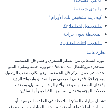
ما هي الأسباب؟
ما مدى شيوعه؟
كيف يتم تشخيص تلك الأورام؟
ما هي خيارات العلاج؟
الملاحظة بدون جراحة
ما هي توقعات التعافي؟
نظرة عامة
الورم السحائي بين العظم الصخري وعظم قاع الجمجمة
المنحدر (بتروكليفال Petroclival) هو ورم حميد وبطيء النمو
يحدث في عمق مركز قاع الجمجمة، وهو مكان يصعب الوصول
إليه جراحيًا. قد يعاني المرضى من الصداع، وازدواج الرؤية،
وفقدان السمع، والدوخة، وآلام الوجه أو التنميل، وضعف
عضلات الوجه، وفقدان التنسيق بالذراعين أو الساقين.
تشمل خيارات العلاج: الملاحظة في الحالات العرضية، أو
الجراحة، أو الإشعاع، أو مزيج من هذه الخيارات. بسبب موقع