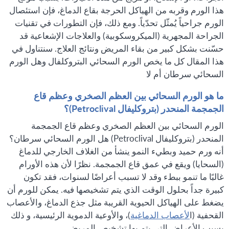
هذا الورم وقربه من الهياكل الحرجة بقاع الدماغ، فإن استئصال
الورم جراحياً يُمثّل تحدّياً. ومع ذلك، فإن التطورات في تقنيات
الجراحة المجهرية (الميكروسكوبية) والعلاجات الإشعاعية قد
حسّنت بشكل كبير من بقاء المريض ونتائج العلاج. سنتناول في
هذا المقال كل ما يخص الورم السحائي البتروكلفال وهل الورم
السحائي سرطان أم لا
ما هو الورم السحائي بين العظم الصخري وعظم قاع
الجمجمة المنحدر (بتروكليفال Petroclival)؟
الورم السحائي بين العظم الصخري وعظم قاع الجمجمة
المنحدر (بتروكليفال Petroclival) هل الورم السحائي سرطان؟
أنه ورم حميد وبطيء النمو ينشأ من الغلاف الخارجي للدماغ
(السحايا) ويقع في عمق قاع الجمجمة. نظرًا لأن هذه الأورام
غالبًا ما تنمو ببطء وقد لا تسبب أعراضًا لسنوات، فقد تكون
كبيرة جداً بحلول الوقت الذي يتم تشخيصها فيه. يمكن للورم أن
يضغط على الهياكل الحيوية القريبة مثل جذع الدماغ، والأعصاب
القحفية (ا
لأعصاب الدماغية
)، والأوعية الدموية الرئيسية، و ذلك
يسبب الأعراض التي يتم بها تشخيص المريض.