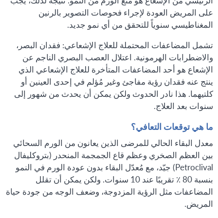
الرئيسي من الإشعاع هو منع الورم من النمو. نتيجة لذلك، يجب
على المريض العودة لإجراء فحوصات التصوير بالرنين
المغناطيسي سنوياً للتحقق من أي نمو جديد.
تشمل المضاعفات المحتملة للعلاج الإشعاعي: فقدان البصر،
والاضطرابات الهرمونية. اعتلال العصب البصري الناجم عن
الإشعاع هو أحد المضاعفات المتأخرة للعلاج الإشعاعي الذي
ينتج عنه فقدان رؤية مفاجئ وغير مُؤلم في إحدى العينين أو
كلتيهما. هذا نادر الحدوث ولكن يمكن أن يحدث من شهور إلى
سنوات بعد العلاج.
ما هي توقعات التعافي؟
معدل البقاء الحالي للمرضى الذين يعانون من الورم السحائي
بين العظم الصخري وعظم قاع الجمجمة المنحدر (بتروكليفال
Petroclival) جيّد، مع مُعدّل البقاء بدون عودة الورم في النمو
بنسبة 80 ٪ تقريبًا عند 10 سنوات. ولكن يمكن أن تقلل
المضاعفات مثل الرؤية المزدوجة، وضعف الوجه من جودة حياة
المريض.