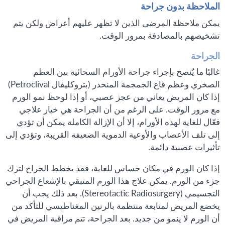
الملاحظة بدون جراحة
يمكن ملاحظة المرضى الذين لا تظهر عليهم أعراض ولكن يتم
تشخيصهم بالمصادفة بمرور الوقت.
الجراحة
غالبًا ما يُنصح بإجراء جراحة الأورام السحائية بين العظم
الصخري وعظم قاع الجمجمة المنحدر (بتروكليفال Petroclival)
إذا كان المريض يعاني من عجز عصبي، أو إذا لوحظ نمو الورم
مع مرور الوقت. على الرغم من أن الجراحة هي خيار علاجي
فعّال للغاية لهذه الأورام، إلا أن الإزالة الكاملة يمكن أن تؤدي
إلى تلف الأعصاب والأوعية الدموية الضعيفة القريبة، وتؤدي إلى
تأثيرات عصبية دائمة.
إذا كان الورم في مكان حساس للغاية، فقد يخطط الجراح لترك
جزء من الورم. يمكن علاج هذا الورم المتبقي بالإشعاع الجراحي
التجسيمي (Stereotactic Radiosurgery). بعد ذلك يجب أن
يخضع المريض لمتابعة منتظمة بالرنين المغناطيسي للتأكد من
أن الورم لا ينمو من جديد. بعد الجراحة، تتم مراقبة المريض في