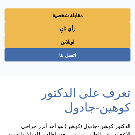
مقابلة شخصية
رأي ثانٍ
اونلاين
اتصل بنا
تعرف على الدكتور
كوهين-جادول
الدكتور كوهين-جادول (كوهين) هو أحد أبرز جراحي
الأعصاب في العالم، ورئيس معهد أطلس للدماغ والعمود