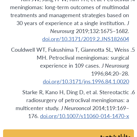
meningiomas: long-term outcomes of multimodal
treatments and management strategies based on
30 years of experience at a single institution.
J
Neurosurg
2019;132:1675–1682.
doi.org/10.3171/2019.2.JNS182604
Couldwell WT, Fukushima T, Giannotta SL, Weiss
MH. Petroclival meningiomas: surgical
experience in 109 cases.
J Neurosurg
1996;84:20–28.
doi.org/10.3171/jns.1996.84.1.0020
Starke R, Kano H, Ding D, et al. Stereotactic
radiosurgery of petroclival meningiomas: a
multicenter study.
J Neurooncol
2014;119:169–
176.
doi.org/10.1007/s11060-014-1470-x
مقابلة شخصية