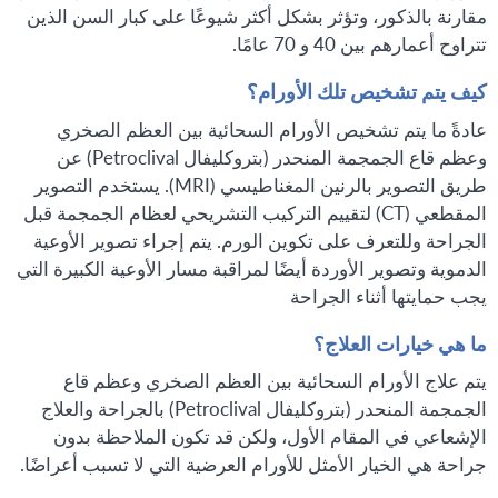
مقارنة بالذكور، وتؤثر بشكل أكثر شيوعًا على كبار السن الذين
تتراوح أعمارهم بين 40 و 70 عامًا.
كيف يتم تشخيص تلك الأورام؟
عادةً ما يتم تشخيص الأورام السحائية بين العظم الصخري
وعظم قاع الجمجمة المنحدر (بتروكليفال Petroclival) عن
طريق التصوير بالرنين المغناطيسي (MRI). يستخدم التصوير
المقطعي (CT) لتقييم التركيب التشريحي لعظام الجمجمة قبل
الجراحة وللتعرف على تكوين الورم. يتم إجراء تصوير الأوعية
الدموية وتصوير الأوردة أيضًا لمراقبة مسار الأوعية الكبيرة التي
يجب حمايتها أثناء الجراحة
ما هي خيارات العلاج؟
يتم علاج الأورام السحائية بين العظم الصخري وعظم قاع
الجمجمة المنحدر (بتروكليفال Petroclival) بالجراحة والعلاج
الإشعاعي في المقام الأول، ولكن قد تكون الملاحظة بدون
جراحة هي الخيار الأمثل للأورام العرضية التي لا تسبب أعراضًا.