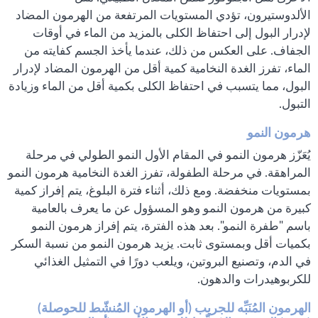
الألدوستيرون، تؤدي المستويات المرتفعة من الهرمون المضاد
لإدرار البول إلى احتفاظ الكلى بالمزيد من الماء في أوقات
الجفاف. على العكس من ذلك، عندما يأخذ الجسم كفايته من
الماء، تفرز الغدة النخامية كمية أقل من الهرمون المضاد لإدرار
البول، مما يتسبب في احتفاظ الكلى بكمية أقل من الماء وزيادة
التبول.
هرمون النمو
يُعَزّز هرمون النمو في المقام الأول النمو الطولي في مرحلة
المراهقة. في مرحلة الطفولة، تفرز الغدة النخامية هرمون النمو
بمستويات منخفضة. ومع ذلك، أثناء فترة البلوغ، يتم إفراز كمية
كبيرة من هرمون النمو وهو المسؤول عن ما يعرف بالعامية
باسم "طفرة النمو". بعد هذه الفترة، يتم إفراز هرمون النمو
بكميات أقل وبمستوى ثابت. يزيد هرمون النمو من نسبة السكر
في الدم، وتصنيع البروتين، ويلعب دورًا في التمثيل الغذائي
للكربوهيدرات والدهون.
الهرمون المُنَبِّه للجريب (أو الهرمون المُنشّط للحوصلة)