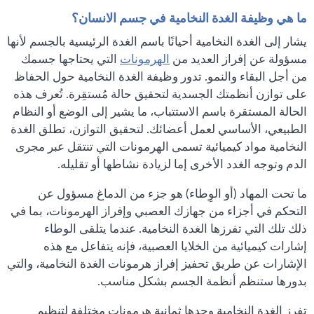
ما هي وظيفة الغدة النخامية في جسم الانسان؟
يشار إلى الغدة النخامية أحيانًا باسم الغدة الرئيسية بالجسم لأنها
مسؤولة عن إفراز العديد من
الهرمونات
التي يحتاجها جسمك
من أجل البقاء والنمو. تدور وظيفة الغدة النخامية حول الحفاظ
على توازن أنظمتك الجسدية لتحقيق حالة مُستقِرة. تُعرف هذه
الحالة المستقرة باسم الاستتباب، ما يشير إلى الوضع أو النظام
الطبيعي، الأساسي لعمل أعضائك. لتحقيق التوازن، تطلق الغدة
النخامية مواد كيميائية تسمى الهرمونات التي تنتقل عبر مجرى
الدم وتوجه الغدد الأخرى إما لزيادة نشاطها أو تقليله.
ما تحت المهاد (أو الوِطاء) هو جزء من الدماغ مسؤول عن
التحكم في أجزاء من جهازك العصبي وإفراز الهرمونات، بما في
ذلك تلك التي تفرزها الغدة النخامية. عندما يتلقى الوطاء
إشارات كيميائية من الخلايا العصبية، فإنه يتفاعل مع هذه
الإشارات عن طريق تحفيز إفراز هرمونات الغدة النخامية، والتي
بدورها ستنظم أنظمة الجسم بشكل مناسب.
تفرز الغدة النخامية وحدها ثمانية هرمونات مختلفة لتنظيم