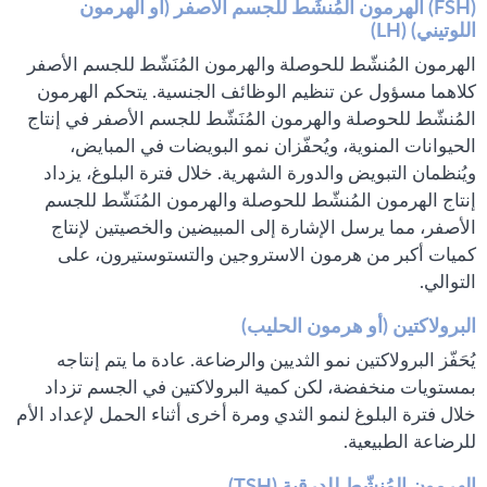
(FSH) الهرمون المُنشِّط للجسم الأصفر (أو الهرمون
اللوتيني) (LH)
الهرمون المُنشّط للحوصلة والهرمون المُنَشّط للجسم الأصفر
كلاهما مسؤول عن تنظيم الوظائف الجنسية. يتحكم الهرمون
المُنشّط للحوصلة والهرمون المُنَشّط للجسم الأصفر في إنتاج
الحيوانات المنوية، ويُحفّزان نمو البويضات في المبايض،
ويُنظمان التبويض والدورة الشهرية. خلال فترة البلوغ، يزداد
إنتاج الهرمون المُنشّط للحوصلة والهرمون المُنَشّط للجسم
الأصفر، مما يرسل الإشارة إلى المبيضين والخصيتين لإنتاج
كميات أكبر من هرمون الاستروجين والتستوستيرون، على
التوالي.
البرولاكتين (أو هرمون الحليب)
يُحَفّز البرولاكتين نمو الثديين والرضاعة. عادة ما يتم إنتاجه
بمستويات منخفضة، لكن كمية البرولاكتين في الجسم تزداد
خلال فترة البلوغ لنمو الثدي ومرة ​​أخرى أثناء الحمل لإعداد الأم
للرضاعة الطبيعية.
الهرمون المُنشّط للدرقية (TSH)