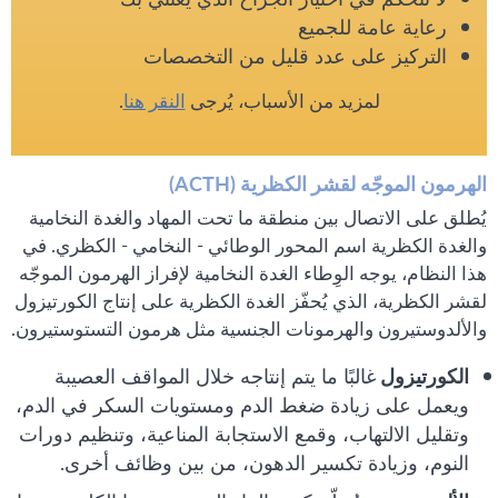
رعاية عامة للجميع
التركيز على عدد قليل من التخصصات
لمزيد من الأسباب، يُرجى
النقر هنا
.
الهرمون الموجّه لقشر الكظرية (ACTH)
يُطلق على الاتصال بين منطقة ما تحت المهاد والغدة النخامية
والغدة الكظرية اسم المحور الوطائي - النخامي - الكظري. في
هذا النظام، يوجه الوِطاء الغدة النخامية لإفراز الهرمون الموجّه
لقشر الكظرية، الذي يُحفّز الغدة الكظرية على إنتاج الكورتيزول
والألدوستيرون والهرمونات الجنسية مثل هرمون التستوستيرون.
الكورتيزول
غالبًا ما يتم إنتاجه خلال المواقف العصيبة
ويعمل على زيادة ضغط الدم ومستويات السكر في الدم،
وتقليل الالتهاب، وقمع الاستجابة المناعية، وتنظيم دورات
النوم، وزيادة تكسير الدهون، من بين وظائف أخرى.