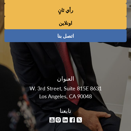
رأي ثانٍ
اونلاين
اتصل بنا
العنوان
8631 W. 3rd Street, Suite 815E
Los Angeles, CA 90048
تابعنا