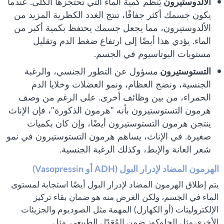
الألدوستيرون
يُنظّم كمية الماء التي تحتجزها الكلى. عندما
يكون جسمك أكثر جفافًا، تنتج الغدد الكظرية المزيد من
الألدوستيرون، مما يجعل جسمك يحتفظ بكمية أكبر من
الماء. يؤدي هذا أيضًا إلى ارتفاع ضغط الدم وتقليل
مستويات البوتاسيوم في الجسم.
التستوستيرون
مسؤول عن التطور الجنسي، والرغبة
الجنسية، ونضج العظام، ونمو العضلات وخلايا الدم
الحمراء، من بين وظائف أخرى. على الرغم من وصف
هرمون التستوستيرون بأنه "هرمون الذكورة"، فإن الإناث
ينتجن هرمون التستوستيرون أيضًا، وإن كان بكميات
صغيرة. في الإناث، يساهم هرمون التستوستيرون في نمو
شعر العانة والإبط، وكذلك الرغبة الجنسية.
الهرمون المضاد لإدرار البول (ADH أو Vasopressin)
يتم إطلاق الهرمون المضاد لإدرار البول أيضًا استجابة لمستوى
الماء في الجسم، ولكن الغرض منه هو ضمان بقاء تركيز
الإلكتروليتات (أو الكهارل) المهمة مثل الصوديوم والجزيئات
الأخرى مثل الجلوكوز ضمن المُعَدّل الطبيعي. مثل