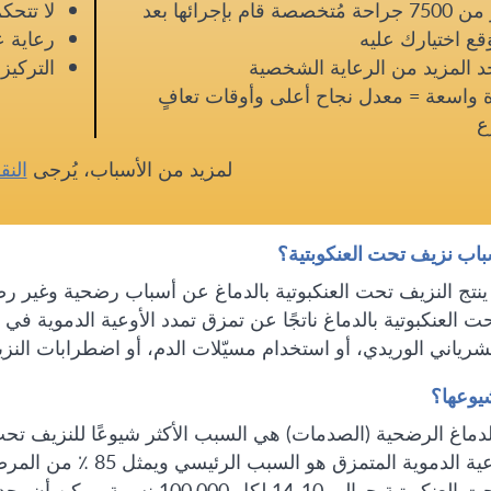
أكثر من 7500 جراحة مُتخصصة قام بإجرائها بعد
لا تتحك
َقع اختيارك عليه
رعاية ع
 المزيد من الرعاية الشخصية
التركي
 واسعة = معدل نجاح أعلى وأوقات تعافٍ
ع
لمزيد من الأسباب، يُرجى
النق
باب نزيف تحت العنكوبتية؟
نتج النزيف تحت العنكبوتية بالدماغ عن أسباب رضحية وغير رضح
ت العنكبوتية بالدماغ ناتجًا عن تمزق تمدد الأوعية الدموية في
شرياني الوريدي، أو استخدام مسيّلات الدم، أو اضطرابات النز
يوعها؟
دماغ الرضحية (الصدمات) هي السبب الأكثر شيوعًا للنزيف تحت 
تمدد الأوعية الدموية ال
النزيف تحت العنكبوتية حوالي 10-4