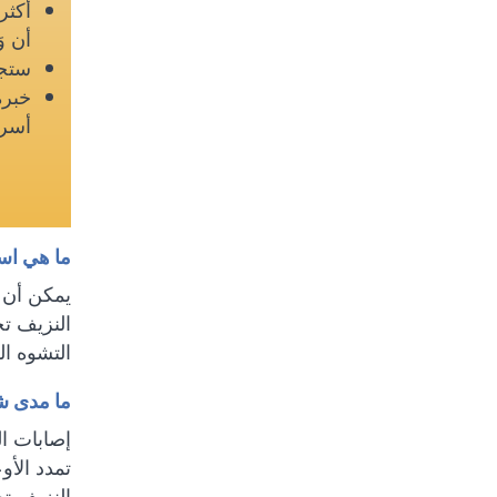
أن و
ستجد
خبرة
أسر
ما هي اس
يمكن أن ي
النزيف تح
التشوه ال
ما مدى ش
إصابات ال