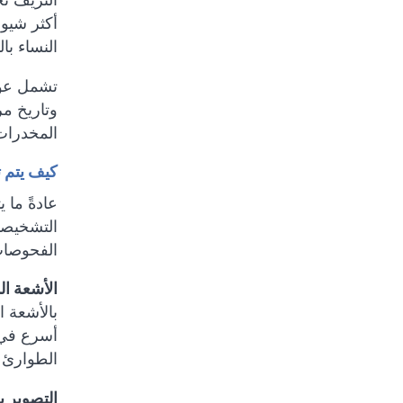
النساء بال
تشمل عوام
وتاريخ مر
المخدرات
كيف يتم 
عادةً ما 
التشخيصي
الفحوصات 
الأشعة ال
بالأشعة 
أسرع في 
الطوارئ ل
التصوير ب