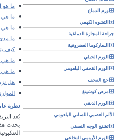
ما هو 
ورم الدماغ
ما هي
التشوه الكهفي
ما هي
جراحة المجازة الدماغية
ما مد
الساركوما الغضروفية
كيف ي
الورم الحبلي
ما هي 
الورم القحفي البلعومي
ما هي
حج القحف
هل نز
مرض كوشينغ
الموارد
الورم الدبقي
نظرة عام
الألم العصبي اللساني البلعومي
يُعد النز
يحدث هذا
تشنج الوجه النصفي
العنكبوتي
الورم الأرومي النخاعي