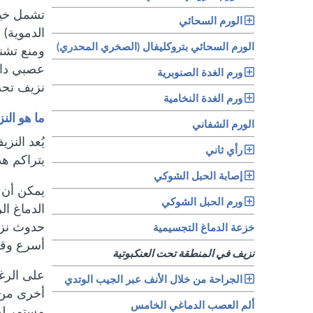
تشمل خيار
الورم السحائي
الدموية) 
الورم السحائي بتروكليفال (الصخري المحدري)
ومنع تشنج
عصبي دائ
ورم الغدة الصنوبرية
نزيف تحت
ورم الغدة النخامية
ما هو الن
الورم الشفاني
يُعد النز
رأي ثاني
يتراكم هذ
إصابة الحبل الشوكي
يمكن أن 
ورم الحبل الشوكي
الدماغ ا
حدوث نزيف
خزعة الدماغ التجسيمية
أسرع وق
نزيف في المنطقة تحت العنكبوتية
على الرغ
الجراحة من خلال الأنف عبر الجيب الوتدي
ألم العصب الدماغي الخامس
مستمر لح