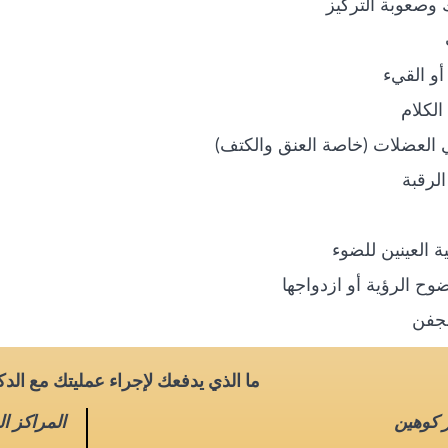
ك وصعوبة التركيز
 أو القيء
الكلام
ي العضلات (خاصة العنق والكتف)
لرقبة
 العينين للضوء
وح الرؤية أو ازدواجها
لجفن
ما الذي يدفعك لإجراء عمليتك مع الد
ر كوهين
المراكز ا