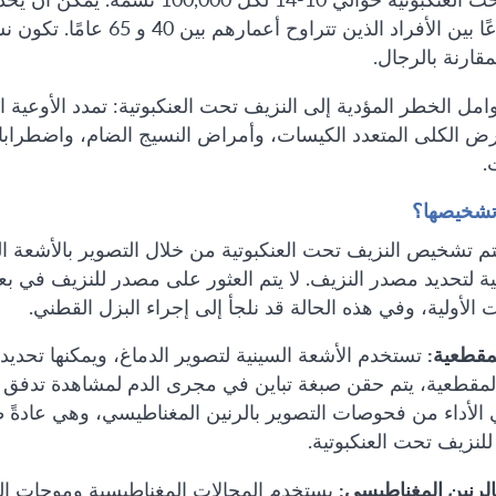
أكثر شيوعًا بين الأفراد ال
مقارنة بالرجال.
ل الخطر المؤدية إلى النزيف تحت العنكبوتية: تمدد الأوعية ا
ض الكلى المتعدد الكيسات، وأمراض النسيج الضام، واضطرابات 
.
تشخيصها؟
يتم تشخيص النزيف تحت العنكبوتية من خلال التصوير بالأشعة ا
ة لتحديد مصدر النزيف. لا يتم العثور على مصدر للنزيف في ب
الأولية، وفي هذه الحالة قد نلجأ إلى إجراء البزل القطني.
مقطعية:
تستخدم الأشعة السينية لتصوير الدماغ، ويمكنها تحديد
المقطعية، يتم حقن صبغة تباين في مجرى الدم لمشاهدة تدفق ا
الأداء من فحوصات التصوير بالرنين المغناطيسي، وهي عادةً طر
لنزيف تحت العنكبوتية.
الرنين المغناطيسي:
يستخدم المجالات المغناطيسية وموجات الت