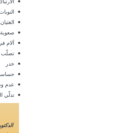
الارتبا
النوبات
الغثيان
صعوبة 
آلام ف
تصلّب ا
خدر
حساسية
عدم وض
تدلّي ا
الدكتو