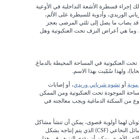
لك إجراء قسطرة الأشعة التداخلية في الأوعية
ياني الوريدي، وأدوية للسيطرة على الألم،
ف، قد يصاب ما يصل إلى ثلثي المرضى بعجز
، وما هي أعراض النزف تحت العنكبوتية وهل
 تحت العنكبوتية في المساحة المحيطة بالدماغ.
يا)، ولهذا سُمّيت بهذا الاسم.
دموية
أو
تشوه شرياني وريدي
، أو إصابات
مساحة الموجودة تحت العنكبوتية ومن الممكن
 نوع من السكتة الدماغية ويجب معالجته في
ونان لهما أولوية قصوى، يمكن أن تنشأ مشاكل
أخرى من نزيف تحت العنكبوتية. عادة، يمتلئ الفراغ تحت العنكبوتية بالسائل النخاعي (CSF) الذي يتم إنتاجه بشكل
ائف الأخرى. يمكن أن يؤدي النزيف في هذا