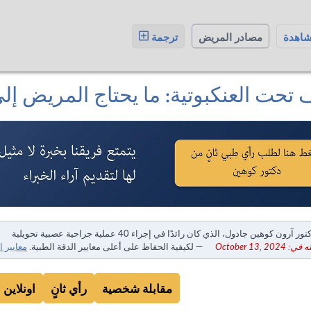
شاهدة
مصادر المريض
ترجمة
 تحت العنكبوتية: ما يحتاج المريض إل
ور آرون كوهين جادول، الذي كان رائدًا في إجراء 40 عملية جراحية عصبية تحويلية
October 13, 20
— لكيفية الحفاظ على أعلى معايير الدقة الطبية.
معايير ا
مقابلة شخصية
رأي ثانٍ
اونلاين