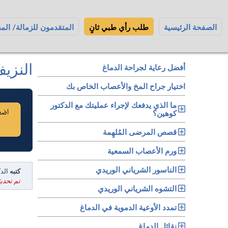
الصفحة الرئيسية
طلب رأي طبي ثانٍ
المتقدمون للزمالة/ الم
النزيف
أفضل رعاية لجراحة الدماغ
اختيار جراح المخ والأعصاب الخاص بك
ما الذي يدفعك لإجراء عمليتك مع الدكتور
كوهين؟
قصص المرضى المُلهِمة
ورم الأعصاب السمعية
الناسور الشرياني الوريدي
كتبه
الدكت
تم تحديثه في: 24
التشوه الشرياني الوريدي
تمدد الأوعية الدموية في الدماغ
نقائل الدماغ