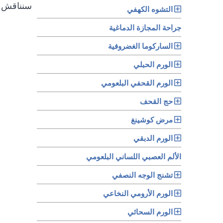
سنناقش ف
التشوه الكهفي
جراحة المجازة الدماغية
الساركوما الغضروفية
الورم الحبلي
الورم القحفي البلعومي
حج القحف
مرض كوشينغ
الورم الدبقي
الألم العصبي اللساني البلعومي
تشنج الوجه النصفي
الورم الأرومي النخاعي
الورم السحائي