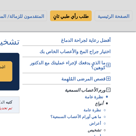
الصفحة الرئيسية
طلب رأي طبي ثانٍ
المتقدمون للزمالة/ الم
تشخيص
أفضل رعاية لجراحة الدماغ
اختيار جراح المخ والأعصاب الخاص بك
ما الذي يدفعك لإجراء عمليتك مع الدكتور
كوهين؟
قصص المرضى المُلهِمة
ورم الأعصاب السمعية
•
نظرة عامة
كتبه
الدكت
•
أنواع
تم تحديثه في: 24
○
نظرة عامة
○
ما هي أورام الأعصاب السمعية؟
○
أعراض
○
تشخيص