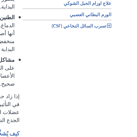
علاج اورام الحبل الشوكي
البداي
الورم البطاني العصبي
الطنين:
الدماغ.
تسرب السائل النخاعي (CSF)
أنها أ
منخفض 
البداية
مشاكل 
على ال
الأعصا
صحيح.
في التأث
عضلات الو
الجذع الد
كيف يُشخ