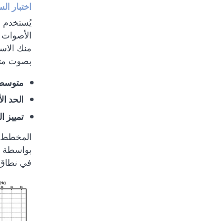
اختبار ال
يُستخدم 
الأصوات 
منك الاس
بصوت متو
متوسط ا
الحد ال
تمييز ال
المخطط ا
بواسطة ا
في نطاق 