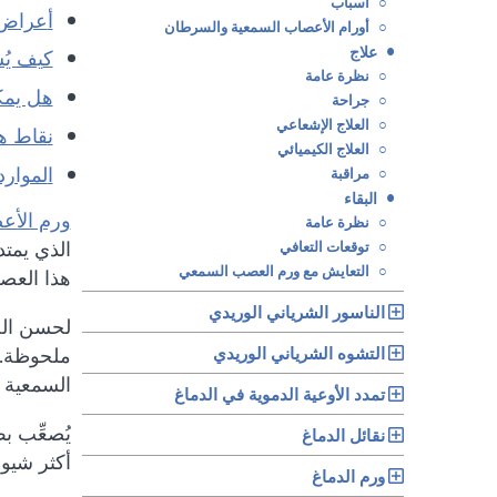
○
أسباب
أعراض
○
أورام الأعصاب السمعية والسرطان
•
علاج
كيف ي
○
نظرة عامة
هل يم
○
جراحة
○
العلاج الإشعاعي
نقاط ه
○
العلاج الكيميائي
الموارد
○
مراقبة
•
البقاء
ورم الأع
○
نظرة عامة
الذي يمت
○
توقعات التعافي
○
التعايش مع ورم العصب السمعي
هذا العص
الناسور الشرياني الوريدي
لحسن الح
التشوه الشرياني الوريدي
ملحوظة. 
السمعية 
تمدد الأوعية الدموية في الدماغ
يُصعِّب 
نقائل الدماغ
أكثر شيو
ورم الدماغ