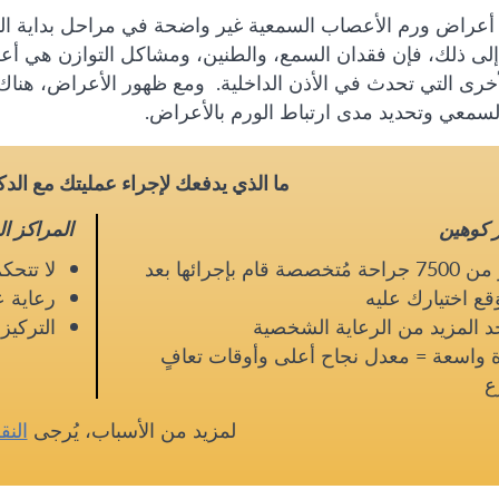
ن أعراض ورم الأعصاب السمعية غير واضحة في مراحل بداية ال
 إلى ذلك، فإن فقدان السمع، والطنين، ومشاكل التوازن هي أع
لأخرى التي تحدث في الأذن الداخلية. ومع ظهور الأعراض، هنا
سمعي وتحديد مدى ارتباط الورم بالأعراض.
ما الذي يدفعك لإجراء عمليتك مع الد
ر كوهين
المراكز ا
أكثر من 7500 جراحة مُتخصصة قام بإجرائها بعد
لا تتحك
َقع اختيارك عليه
رعاية ع
 المزيد من الرعاية الشخصية
التركي
 واسعة = معدل نجاح أعلى وأوقات تعافٍ
ع
لمزيد من الأسباب، يُرجى
النق