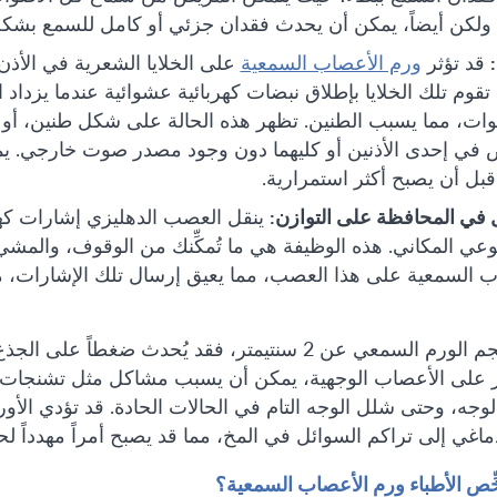
ة. ولكن أيضاً، يمكن أن يحدث فقدان جزئي أو كامل للسمع بش
قد تؤثر
ورم الأعصاب السمعية
على الخلايا الشعرية في الأذن 
 تقوم تلك الخلايا بإطلاق نبضات كهربائية عشوائية عندما يزدا
صوات، مما يسبب الطنين. تظهر هذه الحالة على شكل طنين، أو ز
في إحدى الأذنين أو كليهما دون وجود مصدر صوت خارجي. يمك
 قبل أن يصبح أكثر استمرارية.
في المحافظة على التوازن:
ينقل العصب الدهليزي إشارات كه
وعي المكاني. هذه الوظيفة هي ما تُمكِّنك من الوقوف، والمش
ب السمعية على هذا العصب، مما يعيق إرسال تلك الإشارات،
إذا زاد حجم الورم السمعي عن 2 سنتيمتر، فقد يُحدث 
ير على الأعصاب الوجهية، يمكن أن يسبب مشاكل مثل تشنجات
جه، وحتى شلل الوجه التام في الحالات الحادة. قد تؤدي الأورام
ماغي إلى تراكم السوائل في المخ، مما قد يصبح أمراً مهدداً لح
ِّص الأطباء ورم الأعصاب السمعية؟