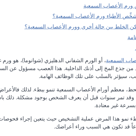
 ورم الأعصاب السمعية
ُشخِّص الأطباء ورم الأعصاب السمعية؟
كن الخلط بين حالة أخرى وورم الأعصاب السمعية؟
امة
صاب السمعية
، أو الورم الشفاني الدهليزي (شوانوما)، هو ور
د من جذع المخ إلى أذنك الداخلية. هذا العصب مسؤول عن السم
ب، سيؤثر بالسلب على تلك الوظائف الهامة.
ظ، معظم أورام الأعصاب السمعية تنمو ببطء. لذلك فالأعراض 
وقد تمر سنوات قبل أن يعرف الشخص بوجود مشكلة. ذلك باستثن
بسرعة غير معتادة.
بطء نمو هذا المرض عملية التشخيص حيث يتعين إجراء فحوصات
عاً قد تكون هي السبب وراء أعراضك.