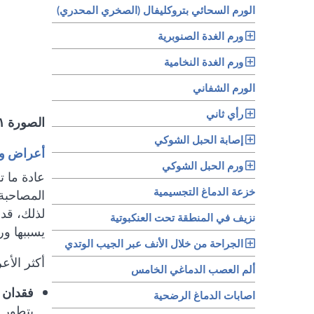
الورم السحائي بتروكليفال (الصخري المحدري)
ورم الغدة الصنوبرية
ورم الغدة النخامية
الورم الشفاني
رأي ثاني
الصورة ١: رسم تشريحي لورم الأعصاب السمعية يوضح موقعه بالنسبة للأذن الداخلية والعصب الدهليزي.
إصابة الحبل الشوكي
أعراض ور
ورم الحبل الشوكي
عادة ما 
خزعة الدماغ التجسيمية
المصاحبة 
لذلك، قد
نزيف في المنطقة تحت العنكبوتية
يسببها و
الجراحة من خلال الأنف عبر الجيب الوتدي
أكثر الأع
ألم العصب الدماغي الخامس
فقدان 
اصابات الدماغ الرضحية
يتطور 