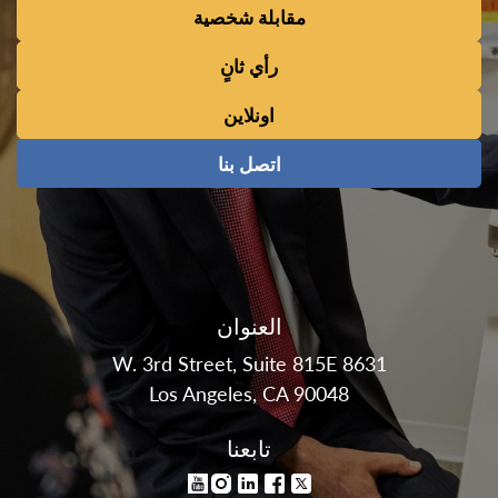
مقابلة شخصية
رأي ثانٍ
اونلاين
اتصل بنا
العنوان
8631 W. 3rd Street, Suite 815E
Los Angeles, CA 90048
تابعنا