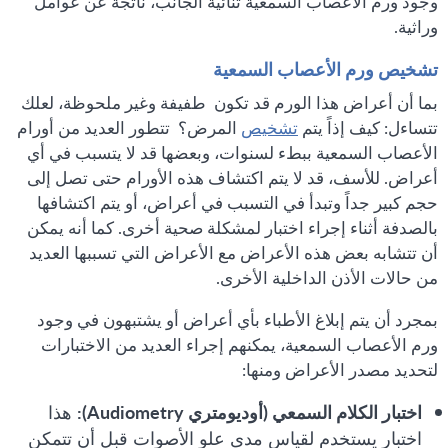
وجود ورم الأعصاب السمعية ثنائية الجانب، ناتجة عن عوامل
وراثية.
تشخيص ورم الأعصاب السمعية
بما أن أعراض هذا الورم قد تكون طفيفة وغير ملحوظة، لعلك
تتساءل: كيف إذاً يتم
تشخيص
المرض؟ تتطور العديد من أورام
الأعصاب السمعية ببطء لسنوات، وبعضها قد لا يتسبب في أي
أعراض. للأسف، قد لا يتم اكتشاف هذه الأورام حتى تصل إلى
حجم كبير جداً وتبدأ في التسبب في أعراض، أو يتم اكتشافها
بالصدفة أثناء إجراء اختبار لمشكلة صحية أخرى. كما أنه يمكن
أن تتشابه بعض هذه الأعراض مع الأعراض التي تسببها العديد
من حالات الأذن الداخلية الأخرى.
بمجرد أن يتم إبلاغ الأطباء بأي أعراض أو يشتبهون في وجود
ورم الأعصاب السمعية، يمكنهم إجراء العديد من الاختبارات
لتحديد مصدر الأعراض ومنها:
اختبار الكلام السمعي (أوديومتري Audiometry):
هذا
اختبار يستخدم لقياس مدى علو الأصوات قبل أن تتمكن