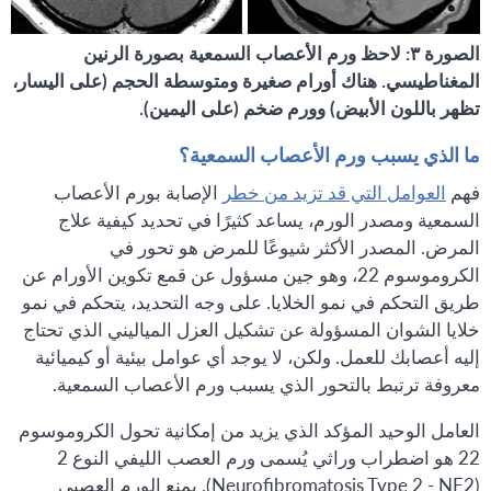
الصورة ٣: لاحظ ورم الأعصاب السمعية بصورة الرنين
المغناطيسي. هناك أورام صغيرة ومتوسطة الحجم (على اليسار،
تظهر باللون الأبيض) وورم ضخم (على اليمين).
ما الذي يسبب ورم الأعصاب السمعية؟
فهم
العوامل التي قد تزيد من خطر
الإصابة بورم الأعصاب
السمعية ومصدر الورم، يساعد كثيرًا في تحديد كيفية علاج
المرض. المصدر الأكثر شيوعًا للمرض هو تحور في
الكروموسوم 22، وهو جين مسؤول عن قمع تكوين الأورام عن
طريق التحكم في نمو الخلايا. على وجه التحديد، يتحكم في نمو
خلايا الشوان المسؤولة عن تشكيل العزل المياليني الذي تحتاج
إليه أعصابك للعمل. ولكن، لا يوجد أي عوامل بيئية أو كيميائية
معروفة ترتبط بالتحور الذي يسبب ورم الأعصاب السمعية.
العامل الوحيد المؤكد الذي يزيد من إمكانية تحول الكروموسوم
22 هو اضطراب وراثي يُسمى ورم العصب الليفي النوع 2
(Neurofibromatosis Type 2 - NF2). يمنع الورم العصبي