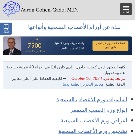
القائمة
نبذة عن أورام الأعصاب السمعية وأنواعها
التنقل
كتبه
الدكتور آرون كوهين جادول، الذي كان رائدًا في إجراء 40 عملية جراحية
عصبية تحويلية
تم تحديثه في: October 10, 2024
— لكيفية الحفاظ على أعلى معايير
الدقة الطبية.
معايير التحرير الطبية لدينا
أساسيات ورم الأعصاب السمعية
انواع ورم العصب السمعي
أعراض ورم الأعصاب السمعية
تشخيص ورم الأعصاب السمعية