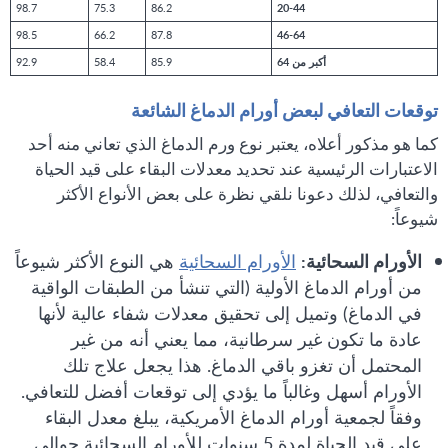
98.7
75.3
86.2
20-44
98.5
66.2
87.8
46-64
أكبر من 64
85.9
58.4
92.9
توقعات التعافي لبعض أورام الدماغ الشائعة
كما هو مذكور أعلاه، يعتبر نوع ورم الدماغ الذي تعاني منه أحد
الاعتبارات الرئيسية عند تحديد معدلات البقاء على قيد الحياة
والتعافي، لذلك دعونا نلقي نظرة على بعض الأنواع الأكثر
شيوعاً:
الأورام السحائية:
الأورام السحائية
هي النوع الأكثر شيوعاً
من أورام الدماغ الأولية (التي تنشأ من الطبقات الواقية
في الدماغ) وتميل إلى تحقيق معدلات شفاء عالية لأنها
عادة ما تكون غير سرطانية، مما يعني أنه من غير
المحتمل أن تغزو باقي الدماغ. هذا يجعل علاج تلك
الأورام أسهل وغالباً ما يؤدي إلى توقعات أفضل للتعافي.
وفقاً لجمعية أورام الدماغ الأمريكية، يبلغ معدل البقاء
على قيد الحياة لمدة 5 سنوات للأورام السحائية حوالي