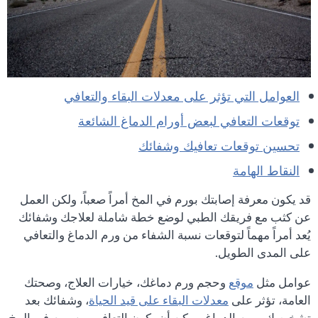
العوامل التي تؤثر على معدلات البقاء والتعافي
توقعات التعافي لبعض أورام الدماغ الشائعة
تحسين توقعات تعافيك وشفائك
النقاط الهامة
قد يكون معرفة إصابتك بورم في المخ أمراً صعباً، ولكن العمل
عن كثب مع فريقك الطبي لوضع خطة شاملة لعلاجك وشفائك
يُعد أمراً مهماً لتوقعات نسبة الشفاء من ورم الدماغ والتعافي
على المدى الطويل.
عوامل مثل
موقع
وحجم ورم دماغك، خيارات العلاج، وصحتك
العامة، تؤثر على
معدلات البقاء على قيد الحياة
، وشفائك بعد
تشخيصك بورم الدماغ. يمكن أن يكون التعافي من ورم في المخ