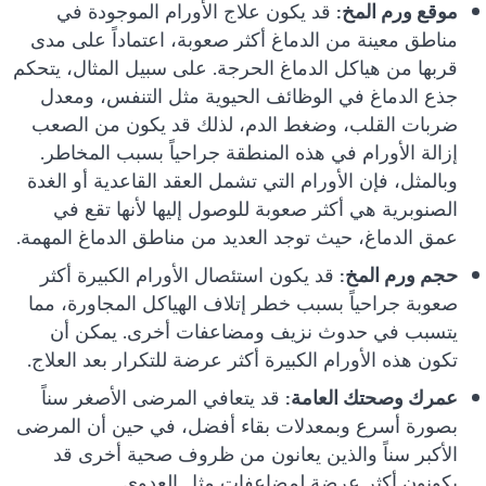
موقع ورم المخ:
قد يكون علاج الأورام الموجودة في
مناطق معينة من الدماغ أكثر صعوبة، اعتماداً على مدى
قربها من هياكل الدماغ الحرجة. على سبيل المثال، يتحكم
جذع الدماغ في الوظائف الحيوية مثل التنفس، ومعدل
ضربات القلب، وضغط الدم، لذلك قد يكون من الصعب
إزالة الأورام في هذه المنطقة جراحياً بسبب المخاطر.
وبالمثل، فإن الأورام التي تشمل العقد القاعدية أو الغدة
الصنوبرية هي أكثر صعوبة للوصول إليها لأنها تقع في
عمق الدماغ، حيث توجد العديد من مناطق الدماغ المهمة.
حجم ورم المخ:
قد يكون استئصال الأورام الكبيرة أكثر
صعوبة جراحياً بسبب خطر إتلاف الهياكل المجاورة، مما
يتسبب في حدوث نزيف ومضاعفات أخرى. يمكن أن
تكون هذه الأورام الكبيرة أكثر عرضة للتكرار بعد العلاج.
عمرك وصحتك العامة:
قد يتعافي المرضى الأصغر سناً
بصورة أسرع وبمعدلات بقاء أفضل، في حين أن المرضى
الأكبر سناً والذين يعانون من ظروف صحية أخرى قد
يكونون أكثر عرضة لمضاعفات مثل العدوى.