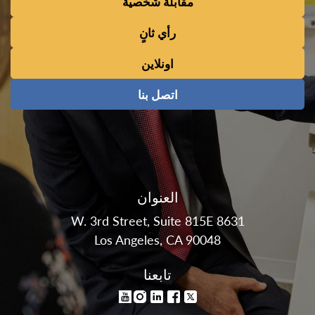
مقابلة شخصية
رأي ثانٍ
اونلاين
اتصل بنا
العنوان
8631 W. 3rd Street, Suite 815E
Los Angeles, CA 90048
تابعنا