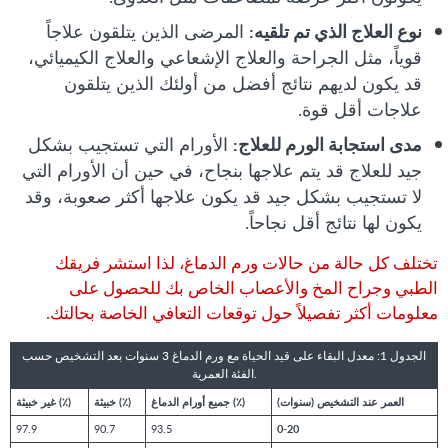
نوع العلاج الذي تم تلقيه:
المرضى الذين يتلقون علاجاً
قوياً، مثل الجراحة والعلاج الإشعاعي والعلاج الكيميائي،
قد يكون لديهم نتائج أفضل من أولئك الذين يتلقون
علاجات أقل قوة.
مدى استجابة الورم للعلاج:
الأورام التي تستجيب بشكل
جيد للعلاج قد يتم علاجها بنجاح، في حين أن الأورام التي
لا تستجيب بشكل جيد قد يكون علاجها أكثر صعوبة، وقد
يكون لها نتائج أقل نجاحاً.
تختلف كل حالة من حالات ورم الدماغ، لذا استشر فريقك
الطبي وجراح المخ والأعصاب الخاص بك للحصول على
معلومات أكثر تفصيلاً حول توقعات التعافي الخاصة بحالتك.
الجدول 1: معدل البقاء على قيد الحياة مع ورم الدماغ 3 سنوات بعد التشخيص حسب
الفئة العمرية.
العمر عند التشخيص (سنوات)
جميع أورام الدماغ (٪)
خبيثة (٪)
غير خبيثة (٪)
97.9
90.7
93.5
0-20