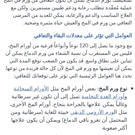
عملية مُعقّدة تتطلب رعاية ودعم طبيين مستمرين. ولكن مع
العلاج المناسب والدعم والرعاية، يمكن للعديد من المرضى
التعافي من ورم في المخ والعيش حياة مثمرة وصحية.
العوامل التي تؤثر على معدلات البقاء والتعافي
مع وجود ما يصل إلى 120 نوعاً وأنواعاً فرعية من أورام المخ،
فليس من المستغرب أن نسبة الشفاء من ورم الدماغ يمكن أن
تتباين على نطاق واسع. قد يكون من الصعب توقع المدة التي
يمكن أن تعيشها مع ورم في المخ لأن كل حالة فريدة من نوعها.
نحدد هنا العوامل الرئيسية التي تؤثر على توقعاتك للتعافي:
نوع ورم المخ:
بعض أورام المخ مثل
الأورام السحائية
و
أورام الغدة النخامية
تميل إلى أن تكون غير سرطانية
وغالباً يمكن علاجها بالجراحة بنجاح. أورام المخ الأخرى،
مثل ال
ورم الأرومي الدبقي
خبيثة للغاية (سرطانية ومن
المحتمل أن تغزو باقي الدماغ) ويمكن أن يكون علاجها
أكثر صعوبة.