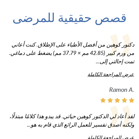
قصص حقيقية للمرضى
دكتور كوهين من أفضل الأطباء على الإطلاق. كنت أعاني
من ورم كبير (42.85 مم × 37.79 مم) يضغط على دماغي.
تمت إحالتي إلى...
عرض المراجعة الكاملة
Ramon A.
لقد أعاد لي الدكتور كوهين حياتي. قد يبدو هذا كلامًا مبتذلًا،
ولكنه أصدق تفسير للعمل الرائع الذي قام به هو...
عرض المراجعة الكاملة