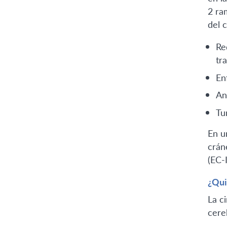
2 ra
del 
Re
tr
En
An
Tu
En u
crán
(EC-I
¿Qui
La c
cere