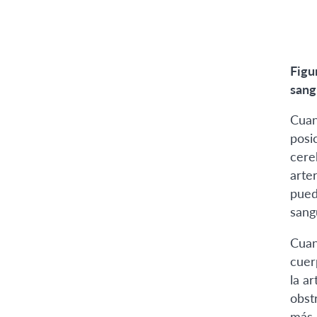
Figu
sang
Cuan
posi
cere
arte
pued
sang
Cuan
cuer
la ar
obst
más 