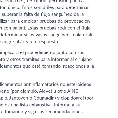
rizada (TC) de xenón, perfusión por TC,
ón único. Estos son útiles para determinar
superar la falta de flujo sanguíneo de la
ilizar para emplear pruebas de provocación
 con balón). Estas pruebas reducen el flujo
determinar si los vasos sanguíneos colaterales
sangre al área en respuesta.
e implicará el procedimiento junto con sus
o y otros trámites para informar al cirujano
dicamentos que esté tomando, reacciones a la
dicamentos antiinflamatorios no esteroideos
xeno (por ejemplo, Aleve) u otro AINE
plo, Jantoven o Coumadin) y clopidogrel (por
no es una lista exhaustiva. Informe a su
té tomando y siga sus recomendaciones.