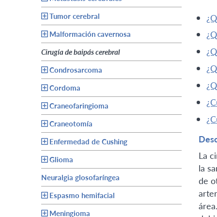
Tumor cerebral
Malformación cavernosa
Cirugía de baipás cerebral
Condrosarcoma
Cordoma
Craneofaringioma
Craneotomía
Desc
Enfermedad de Cushing
La c
Glioma
la s
Neuralgia glosofaríngea
de o
arte
Espasmo hemifacial
área
Meningioma