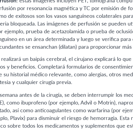
rfusión:
estas imágenes incluyen PET, tomografía computa
rfusión por resonancia magnética y TC por emisión de fot
mo de exitosos son los vasos sanguíneos colaterales para 
teria bloqueada. Las imágenes de perfusión se pueden ut
or ejemplo, prueba de acetazolamida o prueba de oclusión
nguíneo en un área determinada y luego se verifica para 
rcundantes se ensanchan (dilatan) para proporcionar más 
 realizará un baipás cerebral, el cirujano explicará lo qu
gos y beneficios. Completará formularios de consentimient
e su historial médico relevante, como alergias, otros me
esia y cualquier cirugía previa.
semana antes de la cirugía, se deben interrumpir los me
E), como ibuprofeno (por ejemplo, Advil o Motrin), napro
tado, así como anticoagulantes como warfarina (por ejem
plo, Plavix) para disminuir el riesgo de hemorragia. Esta 
co sobre todos los medicamentos y suplementos que es