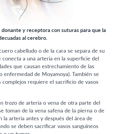
as donante y receptora con suturas para que la
decuadas al cerebro.
 cuero cabelludo o de la cara se separa de su
 conecta a una arteria en la superficie del
dades que causan estrechamiento de las
rna o enfermedad de Moyamoya). También se
 complejos requiere el sacrificio de vasos
 trozo de arteria o vena de otra parte del
s se toman de la vena safena de la pierna o de
en la arteria antes y después del área de
uando se deben sacrificar vasos sanguíneos
o o un tumor.