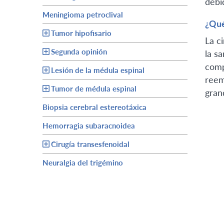
debi
Meningioma petroclival
¿Qué
Tumor hipofisario
La c
Segunda opinión
la s
comp
Lesión de la médula espinal
reem
Tumor de médula espinal
gran
Biopsia cerebral estereotáxica
Hemorragia subaracnoidea
Cirugía transesfenoidal
Neuralgia del trigémino