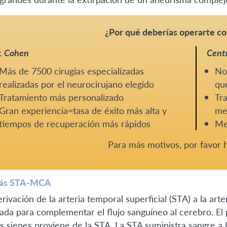
¿Por qué deberías operarte co
. Cohen
Centr
Más de 7500 cirugías especializadas
No 
realizadas por el neurocirujano elegido
que
Tratamiento más personalizado
Tra
Gran experiencia=tasa de éxito más alta y
me
tiempos de recuperación más rápidos
Me
Para más motivos, por favor
pás STA-MCA
erivación de la arteria temporal superficial (STA) a la ar
izada para complementar el flujo sanguíneo al cerebro. E
as sienes proviene de la STA. La STA suministra sangre a l