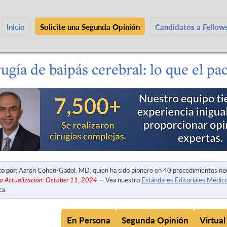
Inicio
Solicite una Segunda Opinión
Candidatos a Fello
ugía de baipás cerebral: lo que el pa
to por:
Aaron Cohen-Gadol, MD, quien ha sido pionero en 40 procedimientos ne
a Actualización: October 11, 2024
— Vea nuestro
Estándares Editoriales Médic
ca.
En Persona
Segunda Opinión
Virtual