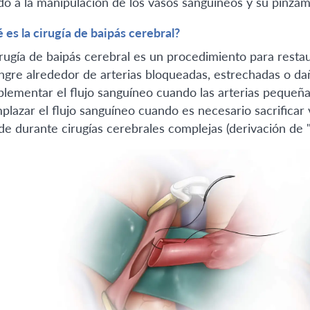
do a la manipulación de los vasos sanguíneos y su pinza
 es la cirugía de baipás cerebral?
irugía de baipás cerebral es un procedimiento para restau
angre alrededor de arterias bloqueadas, estrechadas o da
lementar el flujo sanguíneo cuando las arterias pequeñas
plazar el flujo sanguíneo cuando es necesario sacrifica
de durante cirugías cerebrales complejas (derivación de "f