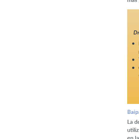
Dr
Bai
La d
util
en l