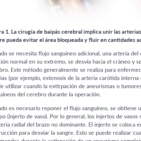
ra 1. La cirugía de baipás cerebral implica unir las arteri
re pueda evitar el área bloqueada y fluir en cantidades a
do se necesita flujo sanguíneo adicional, una arteria del
ción normal en su extremo, se desvía hacia el cráneo y se
bro. Este método generalmente se realiza para enferme
rias (por ejemplo, estenosis de la arteria carótida inte
e utilizar cuando la extirpación de aneurismas o tumores
uíneos del cerebro durante la operación.
do es necesario reponer el flujo sanguíneo, se obtiene un
po (injerto de vaso). Por lo general, los injertos de vaso
teria radial del brazo no dominante. El injerto se coloca 
rucción para desviar la sangre. Esto se puede realizar c
grandes durante la extirpación de un aneurisma complej