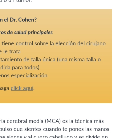
n el Dr. Cohen?
os de salud principales
tiene control sobre la elección del cirujano
 le trata
tamiento de talla única (una misma talla o
dida para todos)
nos especialización
 haga
click aquí
.
teria cerebral media (MCA) es la técnica más
l pulso que sientes cuando te pones las manos
as sienes y al cuero cabelludo y se divide en