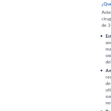
¿Qué
Ante
ciru
de 3 
Es
an
ma
ox
de
An
re
de
ut
su
ne