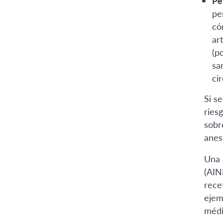
Pe
pe
có
ar
(p
sa
ci
Si se
ries
sobr
anest
Una 
(AIN
rece
ejem
médi