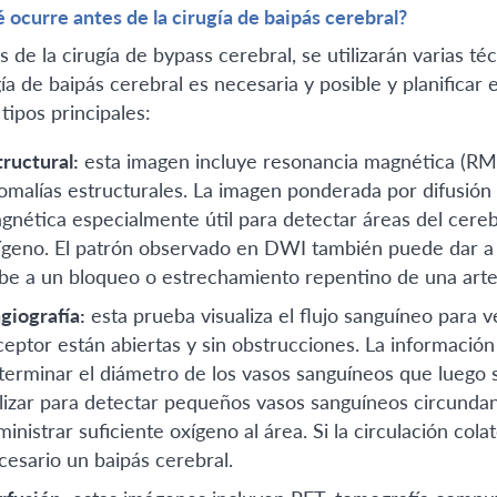
 ocurre antes de la cirugía de baipás cerebral?
s de la cirugía de bypass cerebral, se utilizarán varias t
gía de baipás cerebral es necesaria y posible y planifica
tipos principales:
tructural:
esta imagen incluye resonancia magnética (RM
omalías estructurales. La imagen ponderada por difusión
gnética especialmente útil para detectar áreas del cereb
ígeno. El patrón observado en DWI también puede dar a lo
be a un bloqueo o estrechamiento repentino de una arter
giografía:
esta prueba visualiza el flujo sanguíneo para ver
ceptor están abiertas y sin obstrucciones. La información
terminar el diámetro de los vasos sanguíneos que luego s
ilizar para detectar pequeños vasos sanguíneos circundant
ministrar suficiente oxígeno al área. Si la circulación cola
cesario un baipás cerebral.