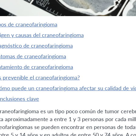
ipos de craneofaringioma
rigen y causas del craneofaringioma
iagnóstico de craneofaringioma
íntomas de craneofaringioma
ratamiento de craneofaringioma
¿es prevenible el craneofaringioma?
¿cómo puede un craneofaringioma afectar su calidad de vi
onclusiones clave
raneofaringioma es un tipo poco común de tumor cerebr
ta aproximadamente a entre 1 y 3 personas por cada mil
eofaringiomas se pueden encontrar en personas de toda
ntre 5 y 14 años y en adultos de entre 50 y 74 años. A c