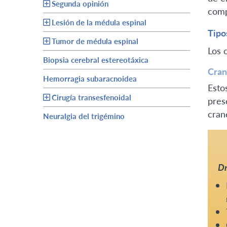
Segunda opinión
comp
Lesión de la médula espinal
Tipo
Tumor de médula espinal
Los 
Biopsia cerebral estereotáxica
Cran
Hemorragia subaracnoidea
Esto
Cirugía transesfenoidal
pres
cran
Neuralgia del trigémino
Dr