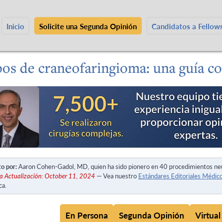
Inicio
Solicite una Segunda Opinión
Candidatos a Fello
pos de craneofaringioma: una guía c
to por:
Aaron Cohen-Gadol, MD, quien ha sido pionero en 40 procedimientos ne
a Actualización: October 11, 2024
— Vea nuestro
Estándares Editoriales Médic
ca.
En Persona
Segunda Opinión
Virtual