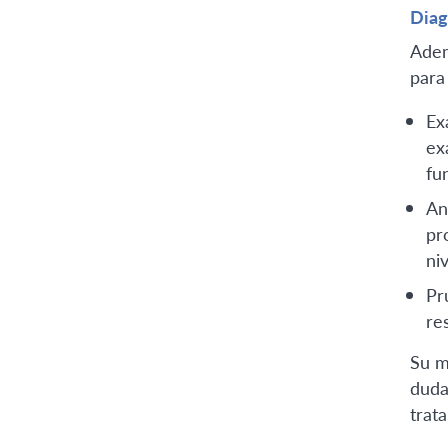
Diag
Adem
para
Ex
exa
fu
An
pr
ni
Pr
re
Su m
duda
trat