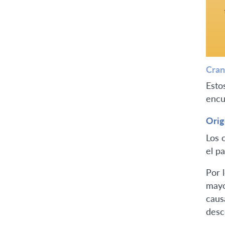
Cran
Esto
encu
Orig
Los 
el pa
Por l
mayo
caus
desc