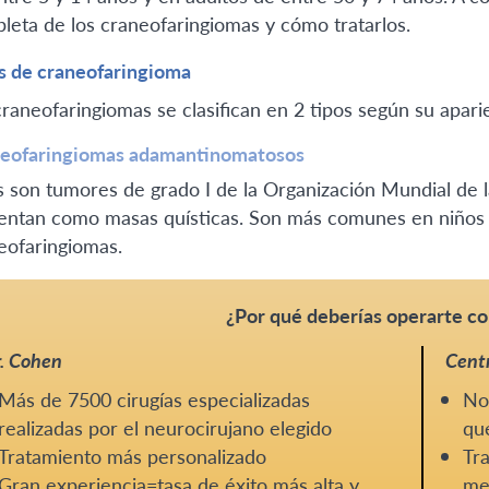
leta de los craneofaringiomas y cómo tratarlos.
s de craneofaringioma
craneofaringiomas se clasifican en 2 tipos según su apari
eofaringiomas adamantinomatosos
s son tumores de grado I de la Organización Mundial de
entan como masas quísticas. Son más comunes en niños y
eofaringiomas.
¿Por qué deberías operarte co
. Cohen
Centr
Más de 7500 cirugías especializadas
No 
realizadas por el neurocirujano elegido
que
Tratamiento más personalizado
Tra
Gran experiencia=tasa de éxito más alta y
me