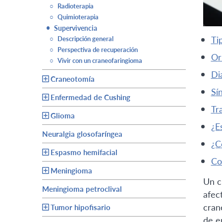
○
Radioterapia
○
Quimioterapia
•
Supervivencia
t
○
Descripción general
○
Perspectiva de recuperación
o
○
Vivir con un craneofaringioma
d
Craneotomía
s
Enfermedad de Cushing
t
Glioma
Neuralgia glosofaríngea
Espasmo hemifacial
c
Meningioma
Un c
Meningioma petroclival
afec
cran
Tumor hipofisario
de e