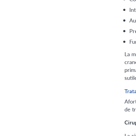
Int
Au
Pr
Fu
La m
cran
prim
sutil
Trat
Afor
de t
Ciru
La c