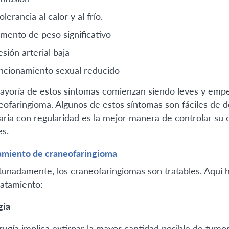
olerancia al calor y al frío.
mento de peso significativo
esión arterial baja
ncionamiento sexual reducido
ayoría de estos síntomas comienzan siendo leves y empe
eofaringioma. Algunos de estos síntomas son fáciles de d
aria con regularidad es la mejor manera de controlar su
es.
amiento de craneofaringioma
tunadamente, los craneofaringiomas son tratables. Aquí h
ratamiento:
gía
irugía implica extirpar la mayor cantidad posible de tumor