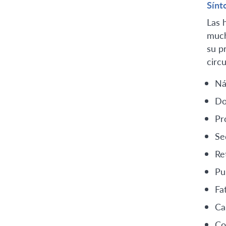
Sínt
Las 
much
su p
circ
Ná
Do
Pr
Se
Re
Pu
Fa
Ca
Co