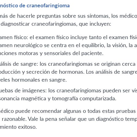
nóstico de craneofaringioma
ás de hacerle preguntas sobre sus síntomas, los médicos
 diagnosticar craneofaringiomas, que incluyen:
amen físico: el examen físico incluye tanto el examen fí
men neurológico se centra en el equilibrio, la visión, la au
nciones motoras y sensoriales del paciente.
álisis de sangre: los craneofaringiomas se originan cerca d
oducción y secreción de hormonas. Los análisis de sangre
veles hormonales en sangre.
uebas de imágenes: los craneofaringiomas pueden ser v
sonancia magnética y tomografía computarizada.
édico puede recomendar algunas o todas estas pruebas pa
 razonable. Vale la pena señalar que un diagnóstico temp
amiento exitoso.