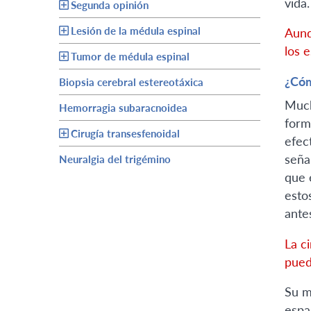
vida.
Segunda opinión
Lesión de la médula espinal
Aunq
los 
Tumor de médula espinal
¿Cóm
Biopsia cerebral estereotáxica
Much
Hemorragia subaracnoidea
form
Cirugía transesfenoidal
efec
seña
Neuralgia del trigémino
que 
esto
ante
La c
pued
Su m
espa