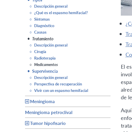
○
Descripción general
○
¿Qué es el espasmo hemifacial?
○
Síntomas
○
Diagnóstico
○
Causas
t
•
Tratamiento
t
○
Descripción general
○
Cirugía
c
○
Radioterapia
○
Medicamentos
El e
•
Supervivencia
invo
○
Descripción general
espa
○
Perspectiva de recuperación
alre
○
Vivir con un espasmo hemifacial
de le
Meningioma
Aquí
Meningioma petroclival
enfo
Tumor hipofisario
trat