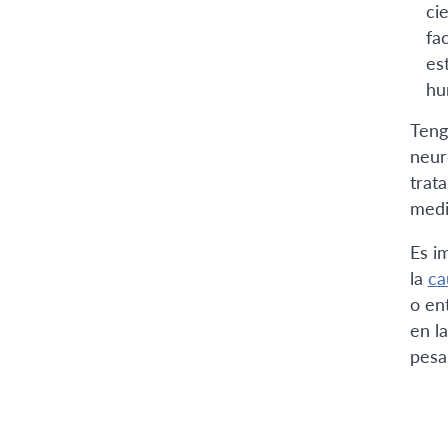
ci
fa
es
hu
Teng
neur
trat
medi
Es i
la
ca
o en
en l
pesa