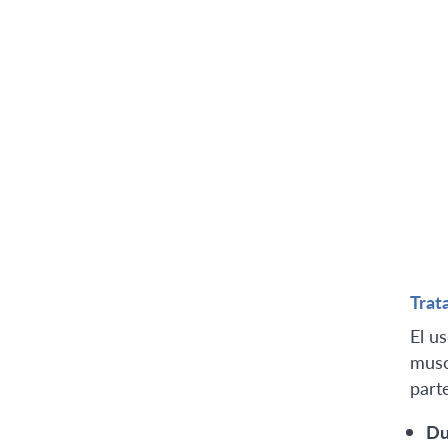
Trat
El u
musc
part
Du