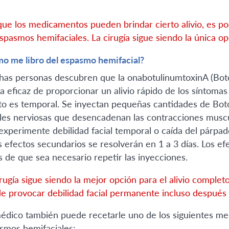
ue los medicamentos pueden brindar cierto alivio, es po
espasmos hemifaciales. La cirugía sigue siendo la única o
o me libro del espasmo hemifacial?
as personas descubren que la onabotulinumtoxinA (Botox,
a eficaz de proporcionar un alivio rápido de los síntomas
to es temporal. Se inyectan pequeñas cantidades de Bot
les nerviosas que desencadenan las contracciones muscu
experimente debilidad facial temporal o caída del párpa
s efectos secundarios se resolverán en 1 a 3 días. Los e
s de que sea necesario repetir las inyecciones.
irugía sigue siendo la mejor opción para el alivio comple
e provocar debilidad facial permanente incluso después d
édico también puede recetarle uno de los siguientes me
smos hemifaciales: