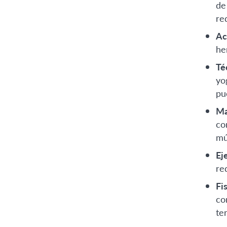
de
re
Ac
he
Té
yo
pu
Ma
co
mú
Eje
red
Fi
co
te