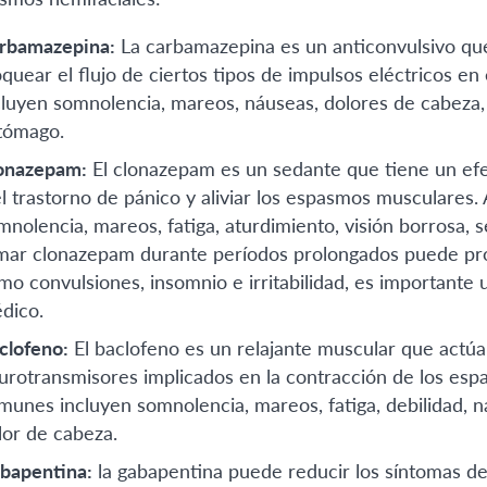
rbamazepina:
La carbamazepina es un anticonvulsivo qu
oquear el flujo de ciertos tipos de impulsos eléctricos e
cluyen somnolencia, mareos, náuseas, dolores de cabeza,
tómago.
onazepam:
El clonazepam es un sedante que tiene un efec
el trastorno de pánico y aliviar los espasmos musculare
mnolencia, mareos, fatiga, aturdimiento, visión borrosa
mar clonazepam durante períodos prolongados puede pro
mo convulsiones, insomnio e irritabilidad, es importante 
dico.
clofeno:
El baclofeno es un relajante muscular que actúa 
urotransmisores implicados en la contracción de los esp
munes incluyen somnolencia, mareos, fatiga, debilidad, 
lor de cabeza.
bapentina:
la gabapentina puede reducir los síntomas del 