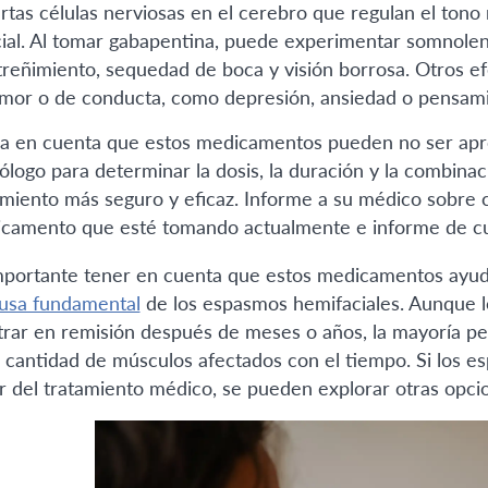
ertas células nerviosas en el cerebro que regulan el tono 
cial. Al tomar gabapentina, puede experimentar somnolenci
treñimiento, sequedad de boca y visión borrosa. Otros e
mor o de conducta, como depresión, ansiedad o pensamie
a en cuenta que estos medicamentos pueden no ser apro
ólogo para determinar la dosis, la duración y la combin
amiento más seguro y eficaz. Informe a su médico sobre 
camento que esté tomando actualmente e informe de cua
mportante tener en cuenta que estos medicamentos ayuda
usa fundamental
de los espasmos hemifaciales. Aunque 
trar en remisión después de meses o años, la mayoría p
a cantidad de músculos afectados con el tiempo. Si los 
r del tratamiento médico, se pueden explorar otras opcio