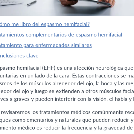
¿cómo me libro del espasmo hemifacial?
ratamientos complementarios de espasmo hemifacial
ratamiento para enfermedades similares
onclusiones clave
spasmo hemifacial (EHF) es una afección neurológica qu
luntarias en un lado de la cara. Estas contracciones se 
smos de los músculos alrededor del ojo, la boca y las mej
dedor del ojo y luego se extienden a otros músculos faci
ves a graves y pueden interferir con la visión, el habla y l
 revisaremos los tratamientos médicos comúnmente recet
ques complementarios y naturales que pueden reducir y al
amiento médico es reducir la frecuencia y la gravedad de 