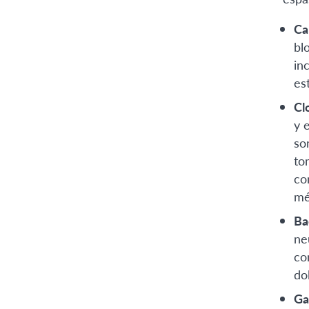
Ca
bl
in
es
Cl
y 
so
to
co
mé
Ba
ne
co
do
Ga