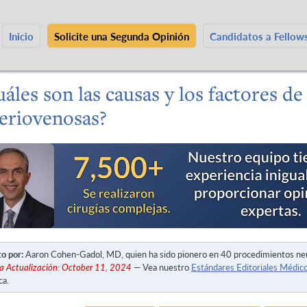
Inicio
Solicite una Segunda Opinión
Candidatos a Fello
áles son las causas y los factores d
teriovenosas?
to por:
Aaron Cohen-Gadol, MD, quien ha sido pionero en 40 procedimientos ne
a Actualización: October 11, 2024
— Vea nuestro
Estándares Editoriales Médic
ca.