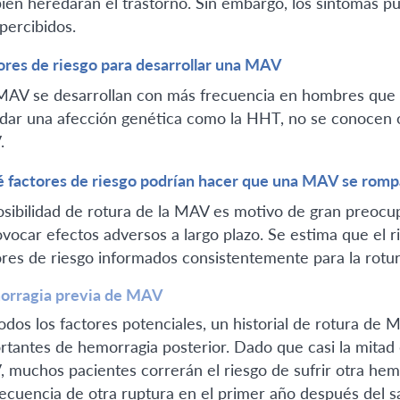
ién heredarán el trastorno. Sin embargo, los síntomas p
percibidos.
ores de riesgo para desarrollar una MAV
MAV se desarrollan con más frecuencia en hombres que e
dar una afección genética como la HHT, no se conocen ot
.
 factores de riesgo podrían hacer que una MAV se romp
osibilidad de rotura de la MAV es motivo de gran preocup
ovocar efectos adversos a largo plazo. Se estima que el ri
ores de riesgo informados consistentemente para la rotur
rragia previa de MAV
odos los factores potenciales, un historial de rotura de 
rtantes de hemorragia posterior. Dado que casi la mitad 
 muchos pacientes correrán el riesgo de sufrir otra hem
recuencia de otra ruptura en el primer año después del san