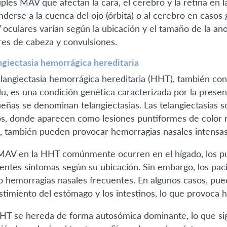
iples MAV que afectan la cara, el cerebro y la retina en 
nderse a la cuenca del ojo (órbita) o al cerebro en casos 
oculares varían según la ubicación y el tamaño de la ano
res de cabeza y convulsiones.
ngiectasia hemorrágica hereditaria
elangiectasia hemorrágica hereditaria (HHT), también 
u, es una condición genética caracterizada por la prese
eñas se denominan telangiectasias. Las telangiectasias so
s, donde aparecen como lesiones puntiformes de color r
z, también pueden provocar hemorragias nasales intensas
MAV en la HHT comúnmente ocurren en el hígado, los p
rentes síntomas según su ubicación. Sin embargo, los pac
 hemorragias nasales frecuentes. En algunos casos, pu
stimiento del estómago y los intestinos, lo que provoca 
HT se hereda de forma autosómica dominante, lo que sig