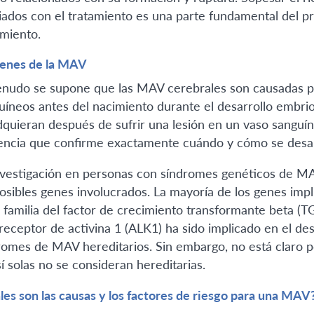
iados con el tratamiento es una parte fundamental del p
amiento.
enes de la MAV
nudo se supone que las MAV cerebrales son causadas po
uíneos antes del nacimiento durante el desarrollo embrion
dquieran después de sufrir una lesión en un vaso sanguí
encia que confirme exactamente cuándo y cómo se desar
nvestigación en personas con síndromes genéticos de M
posibles genes involucrados. La mayoría de los genes im
a familia del factor de crecimiento transformante beta (
 receptor de activina 1 (ALK1) ha sido implicado en el d
romes de MAV hereditarios. Sin embargo, no está claro 
í solas no se consideran hereditarias.
les son las causas y los factores de riesgo para una MAV