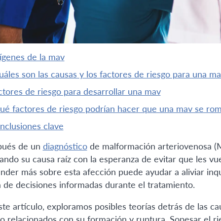
rígenes de la mav
¿cuáles son las causas y los factores de riesgo para una m
actores de riesgo para desarrollar una mav
¿qué factores de riesgo podrían hacer que una mav se ro
onclusiones clave
ués de un
diagnóstico
de malformación arteriovenosa (
ando su causa raíz con la esperanza de evitar que les vue
nder más sobre esta afección puede ayudar a aliviar inqu
 de decisiones informadas durante el tratamiento.
ste artículo, exploramos posibles teorías detrás de las c
go relacionados con su formación y ruptura. Sopesar el r