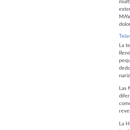
múlt
exte
MAV 
dolo
Tela
La t
Rend
pequ
dedo
nari
Las 
dife
como
reve
La H