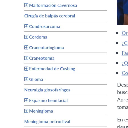
Malformación cavernosa
Cirugía de baipás cerebral
Condrosarcoma
o
Cordoma
Craneofaringioma
f
Craneotomía
Enfermedad de Cushing
c
Glioma
Desp
Neuralgia glosofaríngea
busc
Apre
Espasmo hemifacial
toma
Meningioma
En e
Meningioma petroclival
ries