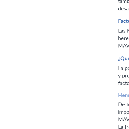
tamb
desa
Fact
Las 
here
MAV
¿Qué
La p
y pr
fact
Hemo
De t
impo
MAV,
La f