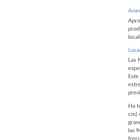
Aneu
Apro
prod
loca
Loca
Las 
espe
Este
estr
pres
Ha h
cm) 
gran
las 
frec