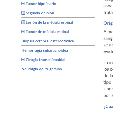
Tumor hipofisario
asoc
trat
Segunda opinión
Lesión de la médula espinal
Oríg
A me
Tumor de médula espinal
sang
Biopsia cerebral estereotáxica
se a
Hemorragia subaracnoidea
evid
Cirugía transesfenoidal
La i
los 
Neuralgia del trigémino
de l
tipo
sínd
por s
¿Cuá