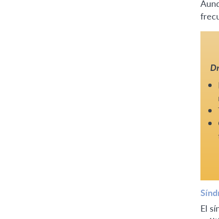
Aunq
frec
Dr
Sín
El s