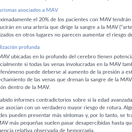
rismas asociados a MAV
ximadamente el 20% de los pacientes con MAV tendrán an
ucirán en una arteria que dirige la sangre a la MAV (“art
lizados en otros lugares no parecen aumentar el riesgo 
lización profunda
MAV ubicadas en lo profundo del cerebro tienen potenc
cialmente si todas las venas involucradas en la MAV tam
 fenómeno puede deberse al aumento de la presión a est
echamiento de las venas que drenan la sangre de la MAV
ión dentro de la MAV.
abido informes contradictorios sobre si la edad avanzad
se asocian con un verdadero mayor riesgo de rotura. Al
des pueden presentar más síntomas y, por lo tanto, se t
MAV más pequeñas suelen pasar desapercibidas hasta que
uencia relativa observada de hemorragia.