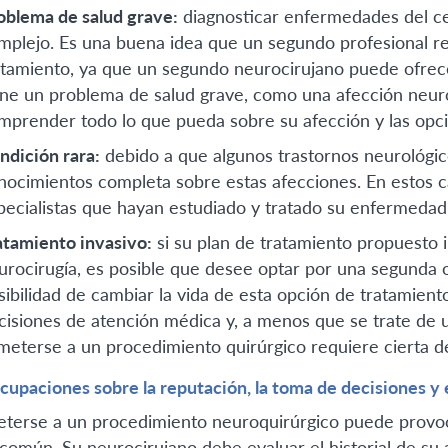
oblema de salud grave:
diagnosticar enfermedades del ce
mplejo. Es una buena idea que un segundo profesional revi
atamiento, ya que un segundo neurocirujano puede ofrece
ene un problema de salud grave, como una afección neuro
mprender todo lo que pueda sobre su afección y las opci
ndición rara:
debido a que algunos trastornos neurológico
nocimientos completa sobre estas afecciones. En estos 
pecialistas que hayan estudiado y tratado su enfermedad 
atamiento invasivo:
si su plan de tratamiento propuesto 
urocirugía, es posible que desee optar por una segunda op
sibilidad de cambiar la vida de esta opción de tratamient
cisiones de atención médica y, a menos que se trate de u
meterse a un procedimiento quirúrgico requiere cierta de
cupaciones sobre la reputación, la toma de decisiones y 
terse a un procedimiento neuroquirúrgico puede provoca
 común. Su neurocirujano debe evaluar el historial de su 