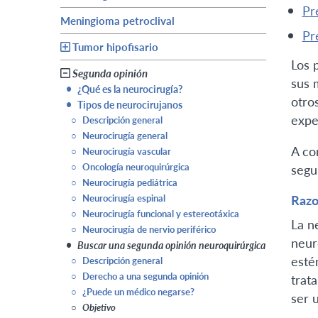
p
Meningioma petroclival
p
Tumor hipofisario
Los 
Segunda opinión
sus 
•
¿Qué es la neurocirugía?
otro
•
Tipos de neurocirujanos
expe
○
Descripción general
○
Neurocirugía general
A co
○
Neurocirugía vascular
○
Oncología neuroquirúrgica
segu
○
Neurocirugía pediátrica
○
Neurocirugía espinal
Razo
○
Neurocirugía funcional y estereotáxica
La n
○
Neurocirugía de nervio periférico
neur
•
Buscar una segunda opinión neuroquirúrgica
esté
○
Descripción general
○
Derecho a una segunda opinión
trat
○
¿Puede un médico negarse?
ser 
○
Objetivo