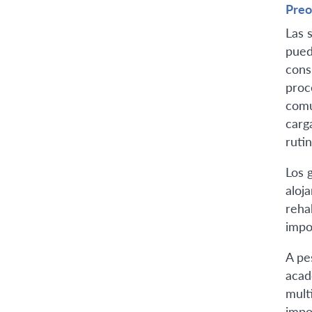
Preo
Las 
pued
cons
proc
comu
carg
rutin
Los 
aloj
reha
impo
A pe
acad
mult
impo