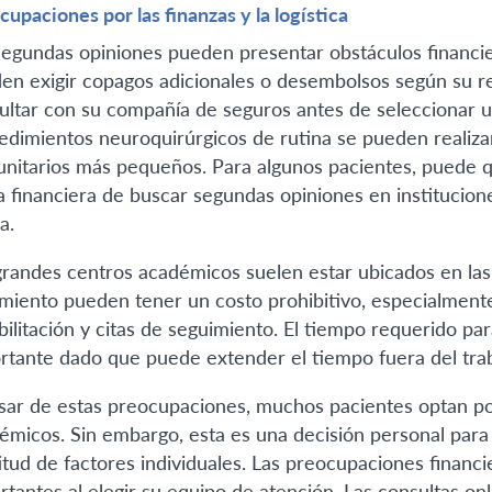
cupaciones por las finanzas y la logística
segundas opiniones pueden presentar obstáculos financie
en exigir copagos adicionales o desembolsos según su r
ultar con su compañía de seguros antes de seleccionar u
edimientos neuroquirúrgicos de rutina se pueden realiza
nitarios más pequeños. Para algunos pacientes, puede que
a financiera de buscar segundas opiniones en institucio
a.
grandes centros académicos suelen estar ubicados en las p
amiento pueden tener un costo prohibitivo, especialmente
bilitación y citas de seguimiento. El tiempo requerido pa
rtante dado que puede extender el tiempo fuera del traba
sar de estas preocupaciones, muchos pacientes optan po
émicos. Sin embargo, esta es una decisión personal par
itud de factores individuales. Las preocupaciones financi
rtantes al elegir su equipo de atención. Las consultas o