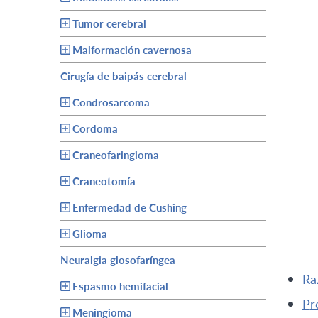
Tumor cerebral
Malformación cavernosa
Cirugía de baipás cerebral
Condrosarcoma
Cordoma
Craneofaringioma
Craneotomía
Enfermedad de Cushing
Glioma
Neuralgia glosofaríngea
r
Espasmo hemifacial
p
Meningioma