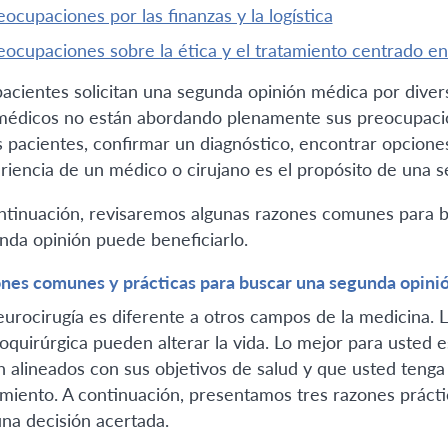
reocupaciones por las finanzas y la logística
reocupaciones sobre la ética y el tratamiento centrado en
pacientes solicitan una segunda opinión médica por diver
médicos no están abordando plenamente sus preocupacion
s pacientes, confirmar un diagnóstico, encontrar opciones
riencia de un médico o cirujano es el propósito de una s
ntinuación, revisaremos algunas razones comunes para 
nda opinión puede beneficiarlo.
nes comunes y prácticas para buscar una segunda opini
eurocirugía es diferente a otros campos de la medicina. 
oquirúrgica pueden alterar la vida. Lo mejor para usted e
n alineados con sus objetivos de salud y que usted tenga 
amiento. A continuación, presentamos tres razones práct
una decisión acertada.