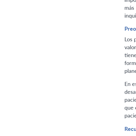
más 
inqui
Preo
Los 
valo
tien
form
plan
En e
desa
paci
que 
pacie
Recu