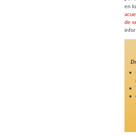
en l
acue
de s
info
Dr