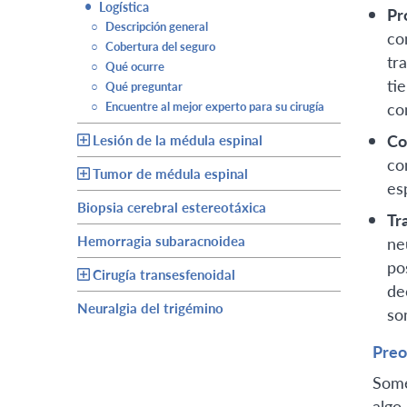
•
Logística
Pr
○
Descripción general
co
○
Cobertura del seguro
tr
○
Qué ocurre
ti
○
Qué preguntar
○
Encuentre al mejor experto para su cirugía
co
Co
Lesión de la médula espinal
co
Tumor de médula espinal
es
Biopsia cerebral estereotáxica
Tr
Hemorragia subaracnoidea
ne
po
Cirugía transesfenoidal
de
Neuralgia del trigémino
so
Preo
Some
algo