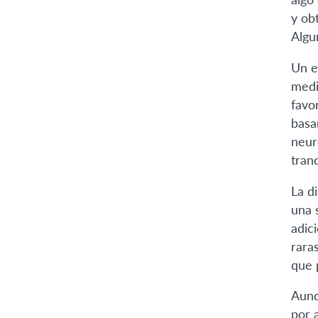
y ob
Algu
Un e
medi
favo
basa
neur
tran
La d
una 
adic
rara
que 
Aunq
por 