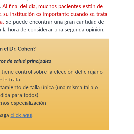
.
Al final del día, muchos pacientes están de
 su institución es importante cuando se trata
ca.
Se puede encontrar una gran cantidad de
a la hora de considerar una segunda opinión.
n el Dr. Cohen?
os de salud principales
tiene control sobre la elección del cirujano
 le trata
tamiento de talla única (una misma talla o
dida para todos)
nos especialización
 haga
click aquí
.