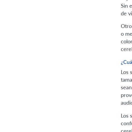
Sin 
de v
Otro
o me
colo
cere
¿Cuá
Los 
tama
sean
prov
audic
Los 
conf
cere