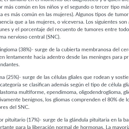
r más común en los niños y el segundo o tercer tipo más
 es más común en las mujeres). Algunos tipos de tumor
uencia que a las mujeres, o viceversa. Los siguientes so
nes y el porcentaje del recuento de tumores entre todos
ema nervioso central (SNC).
ngioma (38%)- surge de la cubierta membranosa del cere
en lentamente hacia adentro desde las meninges para pre
undantes.
ma (25%)- surge de las células gliales que rodean y sost
categoría se clasifican además según el tipo de célula gli
blastoma multiforme, ependimoma, oligodendroglioma, gli
tivamente benignos, los gliomas comprenden el 80% de l
res del SNC.
 pituitario (17%)- surge de la glándula pituitaria en la ba
rtante para la liberación normal de hormonas. La mayoría