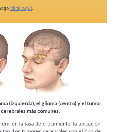
 haga
click aquí
.
a (izquierda), el glioma (centro) y el tumor
s cerebrales más comunes.
rir en la tasa de crecimiento, la ubicación
ctan. Los tumores cerebrales son el tipo de