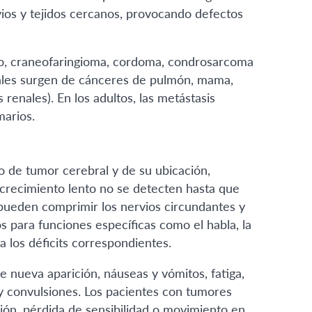
ios y tejidos cercanos, provocando defectos
co, craneofaringioma, cordoma, condrosarcoma
rales surgen de cánceres de pulmón, mama,
renales). En los adultos, las metástasis
arios.
o de tumor cerebral y de su ubicación,
 crecimiento lento no se detecten hasta que
pueden comprimir los nervios circundantes y
s para funciones específicas como el habla, la
 a los déficits correspondientes.
 nueva aparición, náuseas y vómitos, fatiga,
 y convulsiones. Los pacientes con tumores
ón, pérdida de sensibilidad o movimiento en