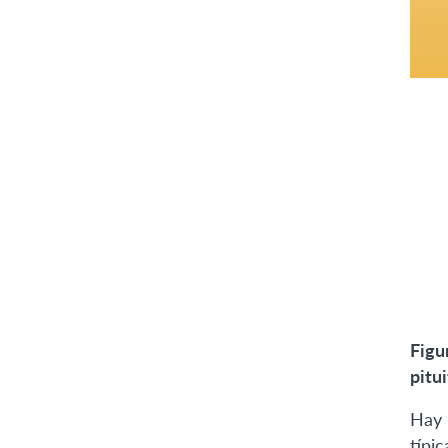
Figu
pitu
Hay 
típi