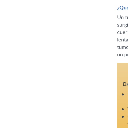
¿Qué
Un t
surg
cuer
lent
tumo
un p
Dr