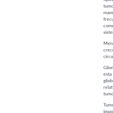
tumo
mama
frec
comu
sist
Meni
crec
circ
Glio
esta 
glio
rela
tumo
Tumor
impo