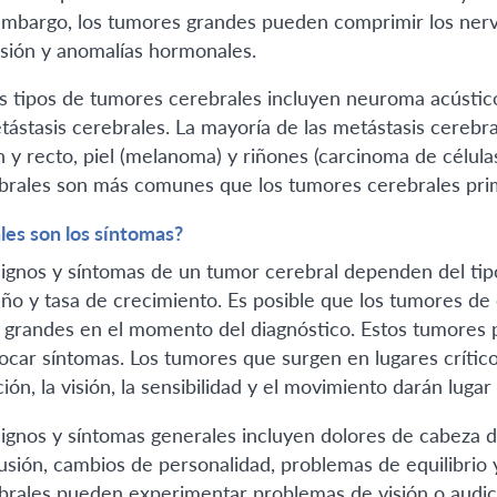
embargo, los tumores grandes pueden comprimir los nerv
isión y anomalías hormonales.
s tipos de tumores cerebrales incluyen neuroma acústi
tástasis cerebrales. La mayoría de las metástasis cereb
n y recto, piel (melanoma) y riñones (carcinoma de células 
brales son más comunes que los tumores cerebrales prim
les son los síntomas?
signos y síntomas de un tumor cerebral dependen del tip
ño y tasa de crecimiento. Es posible que los tumores de
 grandes en el momento del diagnóstico. Estos tumores 
ocar síntomas. Los tumores que surgen en lugares crítico
ión, la visión, la sensibilidad y el movimiento darán lugar
signos y síntomas generales incluyen dolores de cabeza de
usión, cambios de personalidad, problemas de equilibrio
brales pueden experimentar problemas de visión o audici