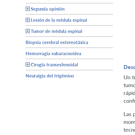
Segunda opinión
Lesión de la médula espinal
Tumor de médula espinal
Biopsia cerebral estereotáxica
Hemorragia subaracnoidea
Cirugía transesfenoidal
Desc
Neuralgia del trigémino
Un t
tumo
rápi
conf
Las 
mome
tecn