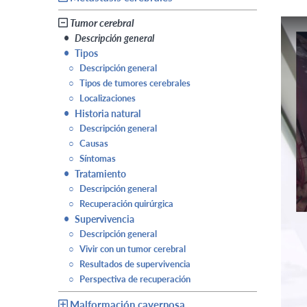
Tumor cerebral
Play V
•
Descripción general
•
Tipos
○
Descripción general
○
Tipos de tumores cerebrales
○
Localizaciones
•
Historia natural
○
Descripción general
○
Causas
○
Síntomas
•
Tratamiento
○
Descripción general
○
Recuperación quirúrgica
•
Supervivencia
○
Descripción general
○
Vivir con un tumor cerebral
○
Resultados de supervivencia
○
Perspectiva de recuperación
Malformación cavernosa