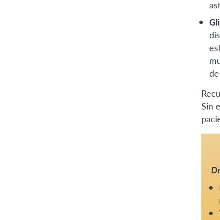
as
Gl
di
es
mu
de
Recu
Sin 
paci
Dr