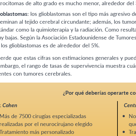
trocitomas de alto grado es mucho menor, alrededor del 
ioblastomas:
los glioblastomas son el tipo más agresivo d
seminan al tejido cerebral circundante; además, los tumo
tándar como la quimioterapia y la radiación. Como result
y bajas. Según la Asociación Estadounidense de Tumores 
 los glioblastomas es de alrededor del 5%.
erde que estas cifras son estimaciones generales y pueden
embargo, el rango de tasas de supervivencia muestra cuá
entes con tumores cerebrales.
¿Por qué deberías operarte co
. Cohen
Centr
Más de 7500 cirugías especializadas
No 
realizadas por el neurocirujano elegido
que
Tratamiento más personalizado
Tra