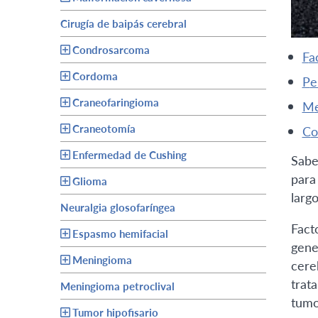
Cirugía de baipás cerebral
Condrosarcoma
f
Cordoma
p
Craneofaringioma
Craneotomía
c
Enfermedad de Cushing
Sabe
para
Glioma
largo
Neuralgia glosofaríngea
Fact
Espasmo hemifacial
gene
Meningioma
cere
trat
Meningioma petroclival
tumo
Tumor hipofisario