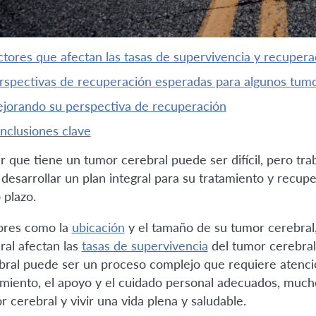
actores que afectan las tasas de supervivencia y recupera
erspectivas de recuperación esperadas para algunos tu
mejorando su perspectiva de recuperación
onclusiones clave
r que tiene un tumor cerebral puede ser difícil, pero t
 desarrollar un plan integral para su tratamiento y recup
 plazo.
ores como la
ubicación
y el tamaño de su tumor cerebral,
ral afectan las
tasas de supervivencia
del tumor cerebral
bral puede ser un proceso complejo que requiere atenci
amiento, el apoyo y el cuidado personal adecuados, muc
r cerebral y vivir una vida plena y saludable.