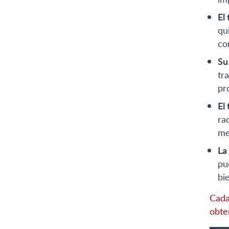
El
qu
co
Su
tr
pr
El
ra
me
La
pu
bi
Cada
obte