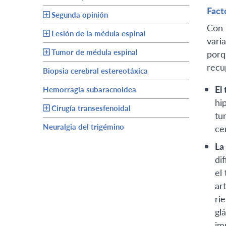
Fact
Segunda opinión
Con 
Lesión de la médula espinal
vari
Tumor de médula espinal
porq
recu
Biopsia cerebral estereotáxica
El
Hemorragia subaracnoidea
hi
Cirugía transesfenoidal
tu
Neuralgia del trigémino
ce
La
di
el
ar
ri
gl
im