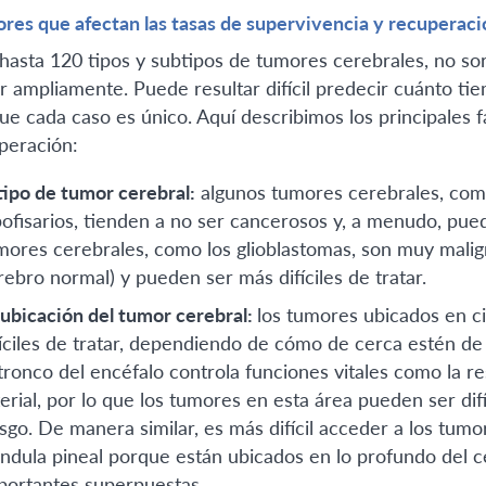
ores que afectan las tasas de supervivencia y recuperaci
hasta 120 tipos y subtipos de tumores cerebrales, no s
ar ampliamente. Puede resultar difícil predecir cuánto t
ue cada caso es único. Aquí describimos los principales 
peración:
 tipo de tumor cerebral:
algunos tumores cerebrales, com
pofisarios, tienden a no ser cancerosos y, a menudo, pue
mores cerebrales, como los glioblastomas, son muy malig
rebro normal) y pueden ser más difíciles de tratar.
 ubicación del tumor cerebral:
los tumores ubicados en c
fíciles de tratar, dependiendo de cómo de cerca estén de 
 tronco del encéfalo controla funciones vitales como la re
terial, por lo que los tumores en esta área pueden ser dif
esgo. De manera similar, es más difícil acceder a los tumo
ándula pineal porque están ubicados en lo profundo del 
portantes superpuestas.