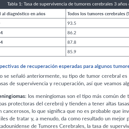
Tabla 1: Tasa de supervivencia de tumores cerebrales 3 años
 al diagnóstico en años
Todos los tumores cerebrales (
0
93.5
44
86.2
64
87.8
85.9
pectivas de recuperación esperadas para algunos tumor
 se señaló anteriormente, su tipo de tumor cerebral es 
tasas de supervivencia y recuperación, así que veamos a
ningiomas:
los meningiomas son el tipo más común de tu
pas protectoras del cerebro) y tienden a tener altas ta
n cancerosos, lo que significa que no es probable que in
ciles de tratar y, a menudo, da como resultado un mejor 
tadounidense de Tumores Cerebrales, la tasa de supervi