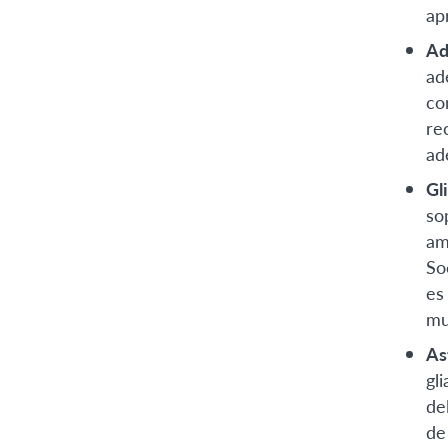
ap
Ad
ad
co
re
ad
Gl
so
am
So
es
mu
As
gl
de
de