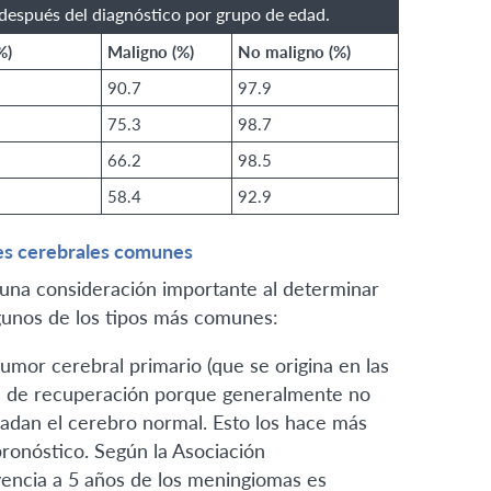
 después del diagnóstico por grupo de edad.
%)
Maligno (%)
No maligno (%)
90.7
97.9
75.3
98.7
66.2
98.5
58.4
92.9
es cerebrales comunes
una consideración importante al determinar
lgunos de los tipos más comunes:
mor cerebral primario (que se origina en las
sas de recuperación porque generalmente no
vadan el cerebro normal. Esto los hace más
pronóstico. Según la Asociación
vencia a 5 años de los meningiomas es