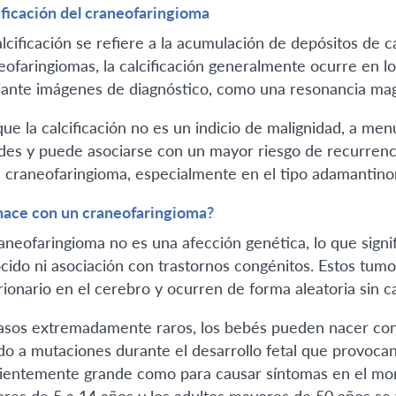
ificación del craneofaringioma
lcificación se refiere a la acumulación de depósitos de ca
eofaringiomas, la calcificación generalmente ocurre en lo
ante imágenes de diagnóstico, como una resonancia mag
ue la calcificación no es un indicio de malignidad, a m
des y puede asociarse con un mayor riesgo de recurrenci
l craneofaringioma, especialmente en el tipo adamantin
nace con un craneofaringioma?
raneofaringioma no es una afección genética, lo que signi
cido ni asociación con trastornos congénitos. Estos tumo
ionario en el cerebro y ocurren de forma aleatoria sin c
asos extremadamente raros, los bebés pueden nacer con
do a mutaciones durante el desarrollo fetal que provocan
cientemente grande como para causar síntomas en el mom
res de 5 a 14 años y los adultos mayores de 50 años se