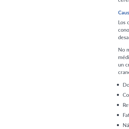
Caus
Los 
cono
desar
No m
médi
un c
cran
Do
Co
Re
Fat
Ná