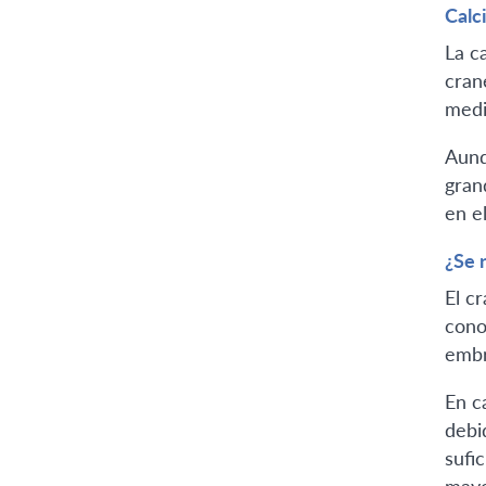
Calc
La ca
cran
medi
Aunq
gran
en e
¿Se 
El c
cono
embr
En c
debi
sufi
mayo