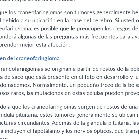
ue los craneofaringiomas son tumores generalmente be
d debido a su ubicación en la base del cerebro. Si usted
eofaringioma, es posible que le preocupen los riesgos de
onderá algunas de las preguntas más frecuentes para ayu
render mejor esta afección.
en del craneofaringioma
craneofaringiomas se originan a partir de restos de la b
a de saco que está presente en el feto en desarrollo y lue
do nacemos. Normalmente, un pequeño trozo de la bolsa
asos raros, las mutaciones en estas células pueden prov
do a que los craneofaringiomas surgen de restos de una 
lándula pituitaria, estos tumores generalmente se ubican m
ucturas circundantes. Además de la glándula pituitaria, l
ica incluyen el hipotálamo y los nervios ópticos, que trans
bro.