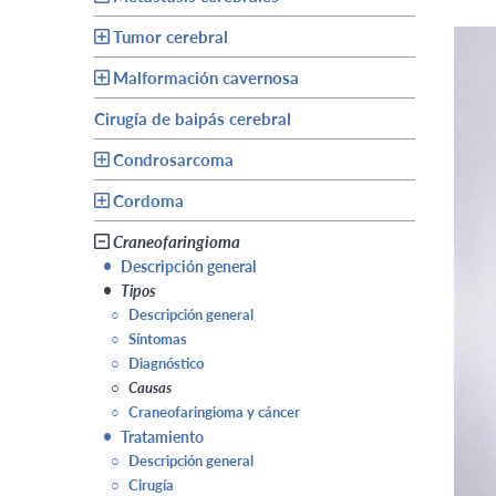
Tumor cerebral
Malformación cavernosa
Cirugía de baipás cerebral
Condrosarcoma
Cordoma
Craneofaringioma
•
Descripción general
•
Tipos
○
Descripción general
○
Síntomas
○
Diagnóstico
○
Causas
○
Craneofaringioma y cáncer
•
Tratamiento
○
Descripción general
○
Cirugía