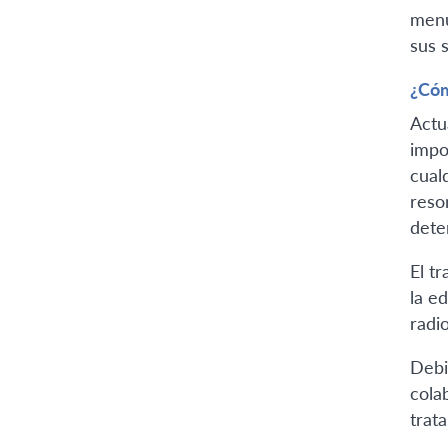
menu
sus 
¿Cóm
Actu
impo
cual
reso
dete
El t
la e
radi
Debi
cola
trat