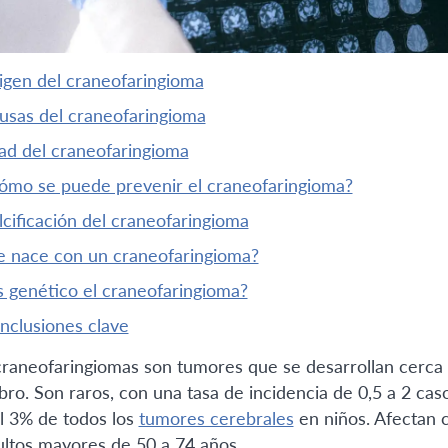
rigen del craneofaringioma
ausas del craneofaringioma
dad del craneofaringioma
¿cómo se puede prevenir el craneofaringioma?
alcificación del craneofaringioma
¿se nace con un craneofaringioma?
¿es genético el craneofaringioma?
onclusiones clave
craneofaringiomas son tumores que se desarrollan cerca de
bro. Son raros, con una tasa de incidencia de 0,5 a 2 cas
l 3% de todos los
tumores cerebrales
en niños. Afectan 
ultos mayores de 50 a 74 años.