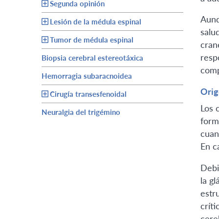
Segunda opinión
Aunq
Lesión de la médula espinal
salu
Tumor de médula espinal
cran
resp
Biopsia cerebral estereotáxica
comp
Hemorragia subaracnoidea
Orig
Cirugía transesfenoidal
Los 
Neuralgia del trigémino
form
cuan
En c
Debi
la g
estr
crít
cere