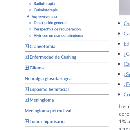
○
Radioterapia
○
Quimioterapia
•
Supervivencia
o
○
Descripción general
○
Perspectiva de recuperación
c
○
Vivir con un craneofaringioma
e
Craneotomía
Enfermedad de Cushing
c
Glioma
Neuralgia glosofaríngea
Espasmo hemifacial
c
Meningioma
Los 
Meningioma petroclival
cere
1% a
Tumor hipofisario
a ad