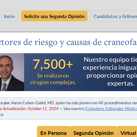
Inicio
Solicite una Segunda Opinión
Candidatos a Fello
tores de riesgo y causas de craneof
to por:
Aaron Cohen-Gadol, MD, quien ha sido pionero en 40 procedimientos ne
a Actualización: October 11, 2024
— Vea nuestro
Estándares Editoriales Médic
ca.
En Persona
Segunda Opinión
Virtual