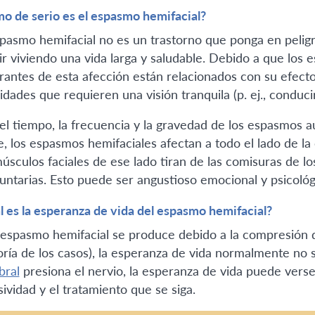
o de serio es el espasmo hemifacial?
spasmo hemifacial no es un trastorno que ponga en peligr
ir viviendo una vida larga y saludable. Debido a que los
trantes de esta afección están relacionados con su efecto 
idades que requieren una visión tranquila (p. ej., conducir)
el tiempo, la frecuencia y la gravedad de los espasmos 
e, los espasmos hemifaciales afectan a todo el lado de l
músculos faciales de ese lado tiran de las comisuras de l
luntarias. Esto puede ser angustioso emocional y psicoló
l es la esperanza de vida del espasmo hemifacial?
l espasmo hemifacial se produce debido a la compresión de
ría de los casos), la esperanza de vida normalmente no s
bral
presiona el nervio, la esperanza de vida puede verse
sividad y el tratamiento que se siga.