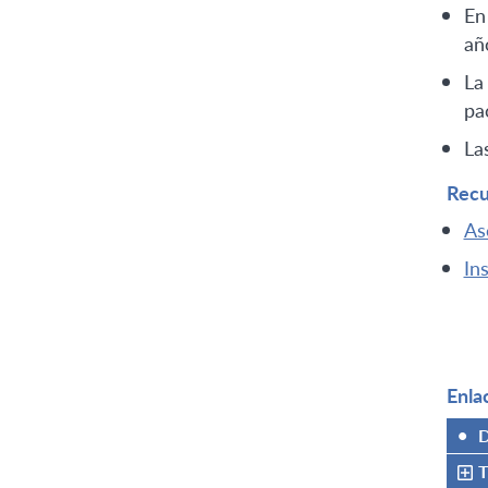
En
añ
La
pa
La
Recu
As
In
Enla
•
D
T