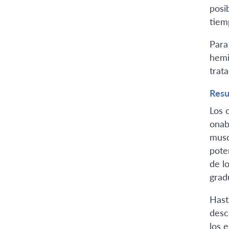
posi
tiem
Para
hemi
trat
Resu
Los 
onab
musc
pote
de l
grad
Hast
desc
los 