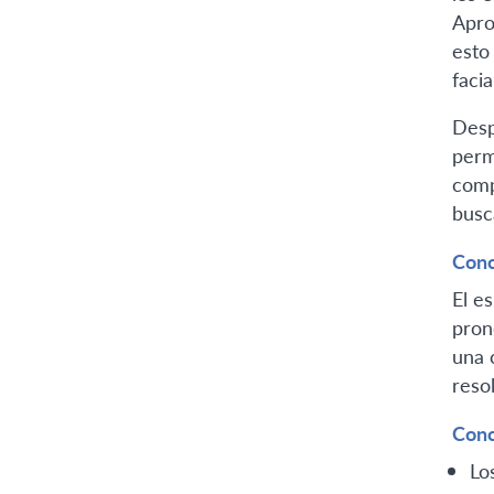
Apro
esto
facia
Desp
perm
comp
busc
Conc
El e
pron
una 
reso
Conc
Lo