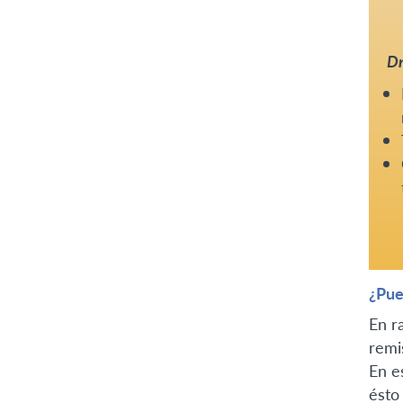
Dr
¿Pue
En r
remi
En e
ésto