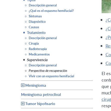
○
Descripción general
○
¿Qué es el espasmo hemifacial?
○
Síntomas
○
Diagnóstico
○
Causas
•
Tratamiento
○
Descripción general
○
Cirugía
r
○
Radioterapia
c
○
Medicamentos
•
Supervivencia
c
○
Descripción general
○
Perspectiva de recuperación
El e
○
Vivir con un espasmo hemifacial
cont
Meningioma
que 
much
Meningioma petroclival
cirug
Tumor hipofisario
resp