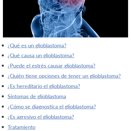
¿qué es un glioblastoma?
¿qué causa un glioblastoma?
¿puede el estrés causar glioblastoma?
¿quién tiene opciones de tener un glioblastoma?
¿es hereditario el glioblastoma?
síntomas de glioblastoma
¿cómo se diagnostica el glioblastoma?
¿es agresivo el glioblastoma?
tratamiento