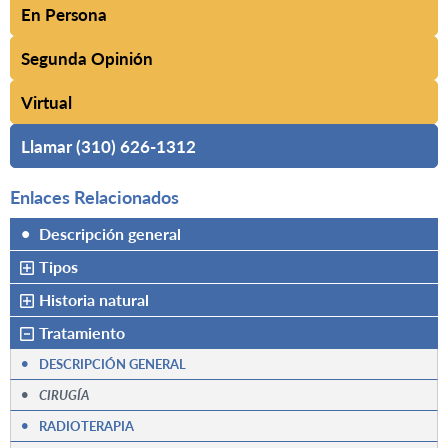
En Persona
Segunda Opinión
Virtual
Llamar (310) 626-1312
Enlaces Relacionados
•
Descripción general
Tipos
Historia natural
Tratamiento
•
DESCRIPCIÓN GENERAL
•
CIRUGÍA
•
RADIOTERAPIA