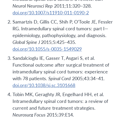
Neurol Neurosci Rep
2011;11:320–328.
doi.org/10.1007/s11910-011-0190-2
Samartzis D, Gillis CC, Shih P, O’Toole JE, Fessler
RG. Intramedullary spinal cord tumors: part I—
epidemiology, pathophysiology, and diagnosis.
Global Spine J
2015;5:425–435.
doi.org/10.1055/s-0035-1549029
Sandalcioglu IE, Gasser T, Asgari S, et al.
Functional outcome after surgical treatment of
intramedullary spinal cord tumors: experience
with 78 patients.
Spinal Cord
2005;43:34–41.
doi.org/10.1038/sj.sc.3101668
Tobin MK, Geraghty JR, Engelhard HH, et al.
Intramedullary spinal cord tumors: a review of
current and future treatment strategies.
Neurosurg Focus
2015;39:E14.