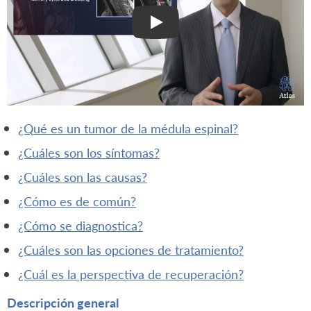
¿qué es un tumor de la médula espinal?
¿cuáles son los síntomas?
¿cuáles son las causas?
¿cómo es de común?
¿cómo se diagnostica?
¿cuáles son las opciones de tratamiento?
¿cuál es la perspectiva de recuperación?
Descripción general